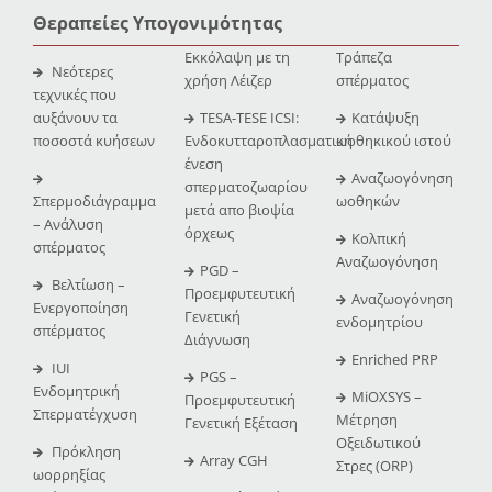
Θεραπείες Υπογονιμότητας
Εκκόλαψη με τη
Τράπεζα
Νεότερες
χρήση Λέιζερ
σπέρματος
τεχνικές που
αυξάνουν τα
TESA-TESE ICSI:
Κατάψυξη
ποσοστά κυήσεων
Ενδοκυτταροπλασματική
ωοθηκικού ιστού
ένεση
Αναζωογόνηση
σπερματοζωαρίου
Σπερμοδιάγραμμα
ωοθηκών
μετά απο βιοψία
– Ανάλυση
όρχεως
Κολπική
σπέρματος
Αναζωογόνηση
PGD –
Βελτίωση –
Προεμφυτευτική
Αναζωογόνηση
Ενεργοποίηση
Γενετική
ενδομητρίου
σπέρματος
Διάγνωση
Enriched PRP
IUI
PGS –
Ενδομητρική
MiOXSYS –
Προεμφυτευτική
Σπερματέγχυση
Μέτρηση
Γενετική Εξέταση
Οξειδωτικού
Πρόκληση
Array CGH
Στρες (ORP)
ωορρηξίας