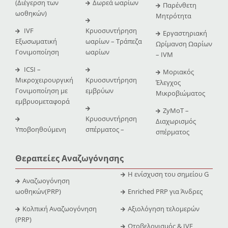
(Διέγερση των
Δωρεά ωαρίων
Παρένθετη
ωοθηκών)
Μητρότητα
IVF
Κρυοσυντήρηση
Εργαστηριακή
Εξωσωματική
ωαρίων – Τράπεζα
Ωρίμανση Ωαρίων
Γονιμοποίηση
ωαρίων
– IVM
ICSI –
Μοριακός
Μικροχειρουργική
Κρυοσυντήρηση
Έλεγχος
Γονιμοποίηση με
εμβρύων
Μικροβιώματος
εμβρυομεταφορά
ZyMoT –
Κρυοσυντήρηση
Διαχωρισμός
Υποβοηθούμενη
σπέρματος –
σπέρματος
Θεραπείες Αναζωγόνησης
Η ενίσχυση του σημείου G
Αναζωογόνηση
ωοθηκών(PRP)
Enriched PRP για Άνδρες
Κολπική Αναζωογόνηση
Αξιολόγηση τελομερών
(PRP)
Ωτοβελονισμός & IVF