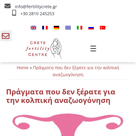
Skip
info@fertilitycrete.gr
to
+30 2810 245253
content
Αρχική
Ποιοί είμαστε
gle
☰
ding
Θεραπείες Υπογονιμότητας
Home
»
Πράγματα που δεν ξέρατε για την κολπική
a
Θεραπείες Αναζωογόνησης
αναζωογόνηση
Θεραπείες IV
Πράγματα που δεν ξέρατε για
την κολπική αναζωογόνηση
Πληροφορίες
Επικοινωνία