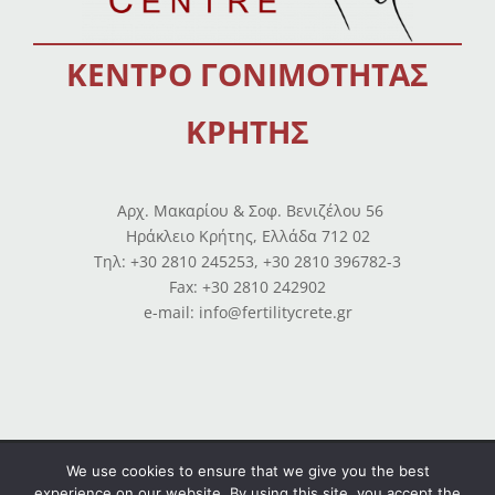
ΚΕΝΤΡΟ ΓΟΝΙΜΟΤΗΤΑΣ
ΚΡΗΤΗΣ
Αρχ. Μακαρίου & Σοφ. Βενιζέλου 56
Ηράκλειο Κρήτης, Ελλάδα 712 02
Tηλ: +30 2810 245253, +30 2810 396782-3
Fax: +30 2810 242902
e-mail: info@fertilitycrete.gr
Όροι χρήσης
–
Πολιτική απορρήτου
–
Ισολογισμοί
We use cookies to ensure that we give you the best
experience on our website. By using this site, you accept the