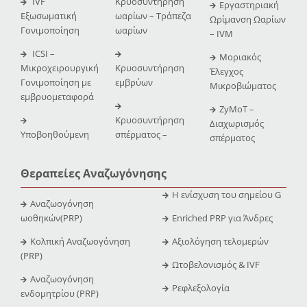
IVF
Κρυοσυντήρηση
Εργαστηριακή
Εξωσωματική
ωαρίων – Τράπεζα
Ωρίμανση Ωαρίων
Γονιμοποίηση
ωαρίων
– IVM
ICSI –
Μοριακός
Μικροχειρουργική
Κρυοσυντήρηση
Έλεγχος
Γονιμοποίηση με
εμβρύων
Μικροβιώματος
εμβρυομεταφορά
ZyMoT –
Κρυοσυντήρηση
Διαχωρισμός
Υποβοηθούμενη
σπέρματος –
σπέρματος
Θεραπείες Αναζωγόνησης
Η ενίσχυση του σημείου G
Αναζωογόνηση
ωοθηκών(PRP)
Enriched PRP για Άνδρες
Κολπική Αναζωογόνηση
Αξιολόγηση τελομερών
(PRP)
Ωτοβελονισμός & IVF
Αναζωογόνηση
Ρεφλεξολογία
ενδομητρίου (PRP)