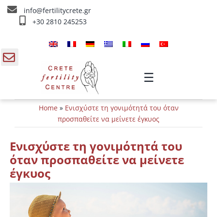
Skip
info@fertilitycrete.gr
to
+30 2810 245253
content
Αρχική
Ποιοί είμαστε
gle
☰
ding
Θεραπείες Υπογονιμότητας
Home
»
Ενισχύστε τη γονιμότητά του όταν
a
Θεραπείες Αναζωογόνησης
προσπαθείτε να μείνετε έγκυος
Θεραπείες IV
Ενισχύστε τη γονιμότητά του
όταν προσπαθείτε να μείνετε
Πληροφορίες
έγκυος
Επικοινωνία