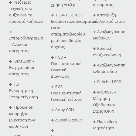
Νεότερες
χρήση Λέιζερ
σπέρματος
τεχνικές που
αυξάνουν τα
TESA-TESE ICSI:
Κατάψυξη
ποσοστά κυήσεων
Ενδοκυτταροπλασματική
ωοθηκικού ιστού
ένεση
Αναζωογόνηση
σπερματοζωαρίου
Σπερμοδιάγραμμα
ωοθηκών
μετά απο βιοψία
– Ανάλυση
όρχεως
Κολπική
σπέρματος
Αναζωογόνηση
PGD –
Βελτίωση –
Προεμφυτευτική
Αναζωογόνηση
Ενεργοποίηση
Γενετική
ενδομητρίου
σπέρματος
Διάγνωση
Enriched PRP
IUI
PGS –
Ενδομητρική
MiOXSYS –
Προεμφυτευτική
Σπερματέγχυση
Μέτρηση
Γενετική Εξέταση
Οξειδωτικού
Πρόκληση
Array CGH
Στρες (ORP)
ωορρηξίας
(Διέγερση των
Δωρεά ωαρίων
Παρένθετη
ωοθηκών)
Μητρότητα