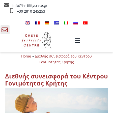
Skip
info@fertilitycrete.gr
to
+30 2810 245253
content
Αρχική
Ποιοί είμαστε
gle
☰
ding
Θεραπείες Υπογονιμότητας
Home
»
Διεθνής συνεισφορά του Κέντρου
a
Θεραπείες Αναζωογόνησης
Γονιμότητας Κρήτης
Θεραπείες IV
Διεθνής συνεισφορά του Κέντρου
Γονιμότητας Κρήτης
Πληροφορίες
Επικοινωνία