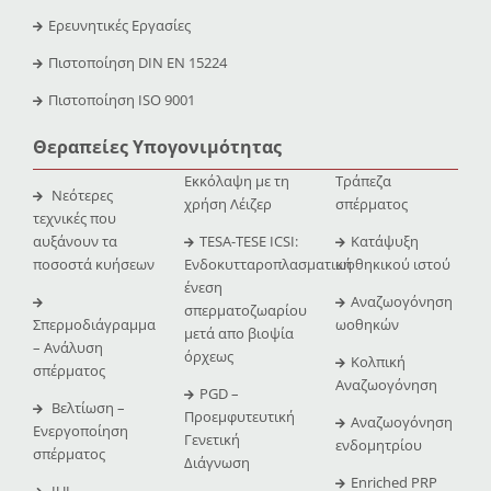
Ερευνητικές Εργασίες
Πιστοποίηση DIN EN 15224
Πιστοποίηση ISO 9001
Θεραπείες Υπογονιμότητας
Εκκόλαψη με τη
Τράπεζα
Νεότερες
χρήση Λέιζερ
σπέρματος
τεχνικές που
αυξάνουν τα
TESA-TESE ICSI:
Κατάψυξη
ποσοστά κυήσεων
Ενδοκυτταροπλασματική
ωοθηκικού ιστού
ένεση
Αναζωογόνηση
σπερματοζωαρίου
Σπερμοδιάγραμμα
ωοθηκών
μετά απο βιοψία
– Ανάλυση
όρχεως
Κολπική
σπέρματος
Αναζωογόνηση
PGD –
Βελτίωση –
Προεμφυτευτική
Αναζωογόνηση
Ενεργοποίηση
Γενετική
ενδομητρίου
σπέρματος
Διάγνωση
Enriched PRP
IUI