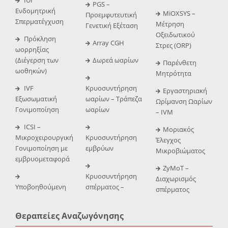
PGS –
Ενδομητρική
MiOXSYS –
Προεμφυτευτική
Σπερματέγχυση
Μέτρηση
Γενετική Εξέταση
Οξειδωτικού
Πρόκληση
Array CGH
Στρες (ORP)
ωορρηξίας
(Διέγερση των
Δωρεά ωαρίων
Παρένθετη
ωοθηκών)
Μητρότητα
IVF
Κρυοσυντήρηση
Εργαστηριακή
Εξωσωματική
ωαρίων – Τράπεζα
Ωρίμανση Ωαρίων
Γονιμοποίηση
ωαρίων
– IVM
ICSI –
Μοριακός
Μικροχειρουργική
Κρυοσυντήρηση
Έλεγχος
Γονιμοποίηση με
εμβρύων
Μικροβιώματος
εμβρυομεταφορά
ZyMoT –
Κρυοσυντήρηση
Διαχωρισμός
Υποβοηθούμενη
σπέρματος –
σπέρματος
Θεραπείες Αναζωγόνησης