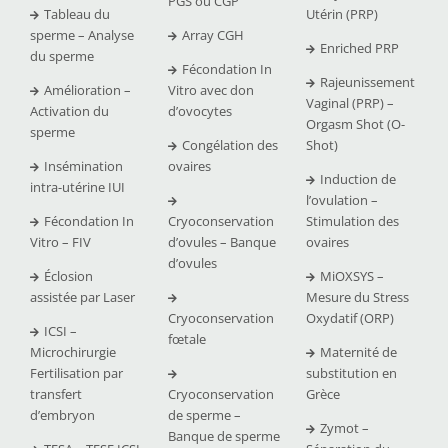
PGS ou CGP
Tableau du
Utérin (PRP)
sperme – Analyse
Array CGH
Enriched PRP
du sperme
Fécondation In
Rajeunissement
Amélioration –
Vitro avec don
Vaginal (PRP) –
Activation du
d’ovocytes
Orgasm Shot (O-
sperme
Congélation des
Shot)
Insémination
ovaires
Induction de
intra-utérine IUI
l’ovulation –
Fécondation In
Cryoconservation
Stimulation des
Vitro – FIV
d’ovules – Banque
ovaires
d’ovules
Éclosion
MiOXSYS –
assistée par Laser
Mesure du Stress
Cryoconservation
Oxydatif (ORP)
ICSI –
fœtale
Microchirurgie
Maternité de
Fertilisation par
substitution en
transfert
Cryoconservation
Grèce
d’embryon
de sperme –
Zymot –
Banque de sperme