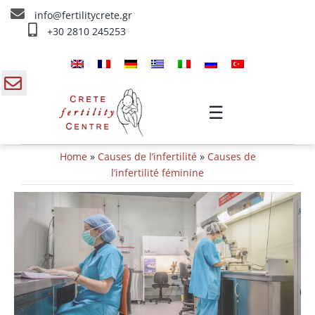
Skip
info@fertilitycrete.gr
to
+30 2810 245253
content
Accueil
À propos de nous
gle
☰
ding
Fecondation traitements
Home
»
Causes de l’infertilité
»
Causes de
a
Rajeunissement et Fertilité
l’infertilité féminine
IV traitements
Info
Contact