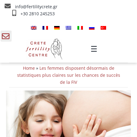
Skip
info@fertilitycrete.gr
to
+30 2810 245253
content
Accueil
À propos de nous
gle
☰
ding
Fecondation traitements
Home
»
Les femmes disposent désormais de
a
Rajeunissement et Fertilité
statistiques plus claires sur les chances de succès
de la FIV
IV traitements
Info
Contact