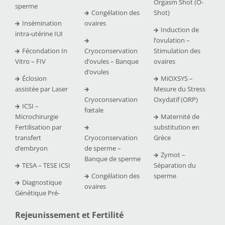
Orgasm Shot (O-
sperme
Congélation des
Shot)
Insémination
ovaires
Induction de
intra-utérine IUI
l’ovulation –
Fécondation In
Cryoconservation
Stimulation des
Vitro – FIV
d’ovules – Banque
ovaires
d’ovules
Éclosion
MiOXSYS –
assistée par Laser
Mesure du Stress
Cryoconservation
Oxydatif (ORP)
ICSI –
fœtale
Microchirurgie
Maternité de
Fertilisation par
substitution en
transfert
Cryoconservation
Grèce
d’embryon
de sperme –
Zymot –
Banque de sperme
TESA – TESE ICSI
Séparation du
Congélation des
sperme
Diagnostique
ovaires
Génétique Pré-
Rejeunissement et Fertilit
é