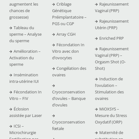
augmentent les
Criblage
Rajeunissement
chances de
Génétique
Vaginal (PRP)
grossesse)
Préimplantatoire –
Rajeunissement
PGS ou CGP
Tableau du
Utérin (PRP)
sperme – Analyse
Array CGH
Enriched PRP
du sperme
Fécondation In
Rajeunissement
Amélioration –
Vitro avec don
Vaginal (PRP) –
Activation du
d’ovocytes
Orgasm Shot (O-
sperme
Congélation des
Shot)
Insémination
ovaires
Induction de
intra-utérine IUI
l’ovulation –
Fécondation In
Cryoconservation
Stimulation des
Vitro – FIV
d’ovules – Banque
ovaires
d’ovules
Éclosion
MiOXSYS –
assistée par Laser
Mesure du Stress
Cryoconservation
Oxydatif (ORP)
ICSI –
fœtale
Microchirurgie
Maternité de
Fertilisation par
substitution en