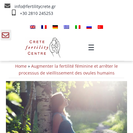
Skip
info@fertilitycrete.gr
to
+30 2810 245253
content
Accueil
À propos de nous
gle
☰
ding
Fecondation traitements
Home
»
Augmenter la fertilité féminine et arrêter le
a
Rajeunissement et Fertilité
processus de vieillissement des ovules humains
IV traitements
Info
Contact