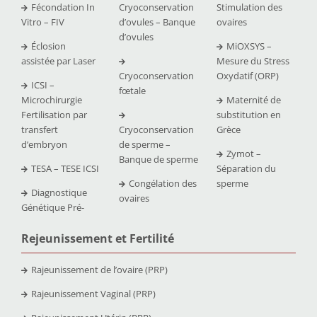
Fécondation In
Cryoconservation
Stimulation des
Vitro – FIV
d’ovules – Banque
ovaires
d’ovules
Éclosion
MiOXSYS –
assistée par Laser
Mesure du Stress
Cryoconservation
Oxydatif (ORP)
ICSI –
fœtale
Microchirurgie
Maternité de
Fertilisation par
substitution en
transfert
Cryoconservation
Grèce
d’embryon
de sperme –
Zymot –
Banque de sperme
TESA – TESE ICSI
Séparation du
Congélation des
sperme
Diagnostique
ovaires
Génétique Pré-
Rejeunissement et Fertilit
é
Rajeunissement de l’ovaire (PRP)
Rajeunissement Vaginal (PRP)