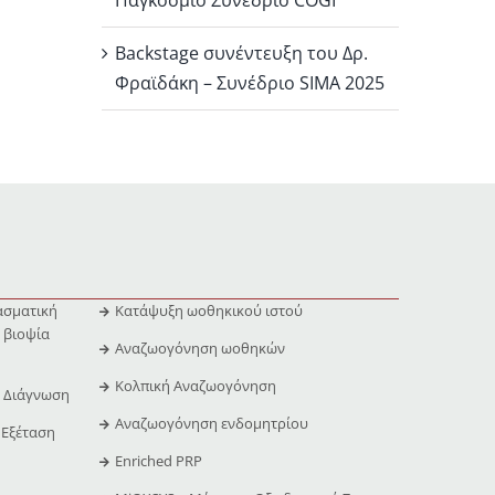
Παγκόσμιο Συνέδριο COGI
Backstage συνέντευξη του Δρ.
Φραϊδάκη – Συνέδριο SIMA 2025
ασματική
Κατάψυξη ωοθηκικού ιστού
 βιοψία
Αναζωογόνηση ωοθηκών
Κολπική Αναζωογόνηση
ή Διάγνωση
Αναζωογόνηση ενδομητρίου
 Εξέταση
Enriched PRP