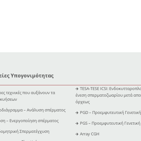
ίες Υπογονιμότητας
TESA-TESE ICSI: Ενδοκυτταροπλ
ες τεχνικές που αυξάνουν τα
ένεση σπερματοζωαρίου μετά απο
 κυήσεων
όρχεως
οδιάγραμμα – Ανάλυση σπέρματος
PGD – Προεμφυτευτική Γενετικ
ση – Ενεργοποίηση σπέρματος
PGS – Προεμφυτευτική Γενετική
δομητρική Σπερματέγχυση
Array CGH