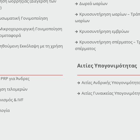
ση ωορρηξίας (Διέγερση των
Δωρεά ωαρίων
)
Κρυοσυντήρηση ωαρίων – Τράπ
ωσωματική Γονιμοποίηση
ωαρίων
 Μικροχειρουργική Γονιμοποίηση
Κρυοσυντήρηση εμβρύων
υομεταφορά
Κρυοσυντήρηση σπέρματος – Τ
ηθούμενη Εκκόλαψη με τη χρήση
σπέρματος
Αιτίες Υπογονιμότητας
 PRP για Άνδρες
Αιτίες Ανδρικής Υπογονιμότητ
ηση τελομερών
Αιτίες Γυναικείας Υπογονιμότη
νισμός & IVF
λογία