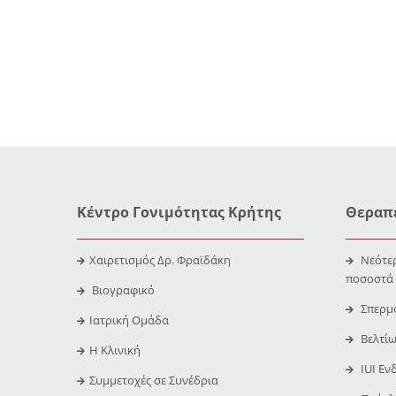
Κέντρο Γονιμότητας Κρήτης
Θεραπε
Χαιρετισμός Δρ. Φραϊδάκη
Νεότερ
ποσοστά
Βιογραφικό
Σπερμ
Ιατρική Ομάδα
Βελτίω
Η Κλινική
IUI Εν
Συμμετοχές σε Συνέδρια