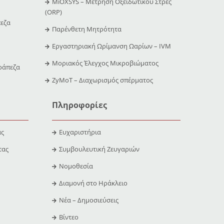
MiOXSYS – Μέτρηση Οξειδωτικού Στρες
(ORP)
εζα
Παρένθετη Μητρότητα
Εργαστηριακή Ωρίμανση Ωαρίων – IVM
Μοριακός Έλεγχος Μικροβιώματος
ράπεζα
ZyMoT – Διαχωρισμός σπέρματος
Πληροφορίες
ας
Ευχαριστήρια
τας
Συμβουλευτική Ζευγαριών
Νομοθεσία
Διαμονή στο Ηράκλειο
Νέα – Δημοσιεύσεις
Βίντεο