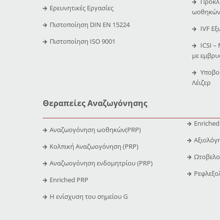
Πρόκλη
Ερευνητικές Εργασίες
ωοθηκών
Πιστοποίηση DIN EN 15224
IVF Εξ
Πιστοποίηση ISO 9001
ICSI –
με εμβρ
Υποβο
Λέιζερ
Θεραπείες Αναζωγόνησης
Enriched
Αναζωογόνηση ωοθηκών(PRP)
Αξιολόγ
Κολπική Αναζωογόνηση (PRP)
Ωτοβελο
Αναζωογόνηση ενδομητρίου (PRP)
Ρεφλεξο
Enriched PRP
Η ενίσχυση του σημείου G