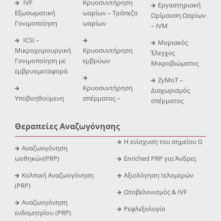
IVF
Κρυοσυντήρηση
Εργαστηριακή
Εξωσωματική
ωαρίων – Τράπεζα
Ωρίμανση Ωαρίων
Γονιμοποίηση
ωαρίων
– IVM
ICSI –
Μοριακός
Μικροχειρουργική
Κρυοσυντήρηση
Έλεγχος
Γονιμοποίηση με
εμβρύων
Μικροβιώματος
εμβρυομεταφορά
ZyMoT –
Κρυοσυντήρηση
Διαχωρισμός
Υποβοηθούμενη
σπέρματος –
σπέρματος
Θεραπείες Αναζωγόνησης
Η ενίσχυση του σημείου G
Αναζωογόνηση
ωοθηκών(PRP)
Enriched PRP για Άνδρες
Κολπική Αναζωογόνηση
Αξιολόγηση τελομερών
(PRP)
Ωτοβελονισμός & IVF
Αναζωογόνηση
Ρεφλεξολογία
ενδομητρίου (PRP)