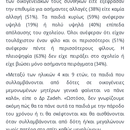
των οικογενειακών τους συνθηκών είτε εξέφρασαν
την επιθυμία για ασήμαντες αλλαγές (38%) είτε καμία
αλλαγή (51%). Τα παιδιά κυρίως (59%) ανέφεραν
υψηλά (19%) ή πολύ υψηλά (40%) επίπεδα
απόλαυσης του σχολείου. Όλοι ανέφεραν ότι είχαν
τουλάχιστον έναν φίλο και οι περισσότεροι (51%)
ανέφεραν πέντε ή περισσότερους φίλους. Η
πλειοψηφία (63%) δεν είχε πειράξει στο σχολείο ή
είχε βιώσει μόνο ασήμαντα πειράγματα (34%).
«Μεταξύ των ηλικιών 4 και 9 ετών, τα παιδιά που
συλλαμβάνονται από δότες σε οικογένειες
μεμονωμένων μητέρων γενικά φαίνεται να πάνε
καλά», είπε ο Δρ Zadeh. «Ωστόσο, δεν γνωρίζουμε
ακόμη πώς θα τα πάνε αυτά τα παιδιά με την πάροδο
του χρόνου ή τι θα σκέφτονται και θα αισθάνονται
όταν συλλαμβάνονται από δότη ή/και μεγαλώνουν
χωρίς πατέρα στο σπίτι καθώς μεγαλώνουν.