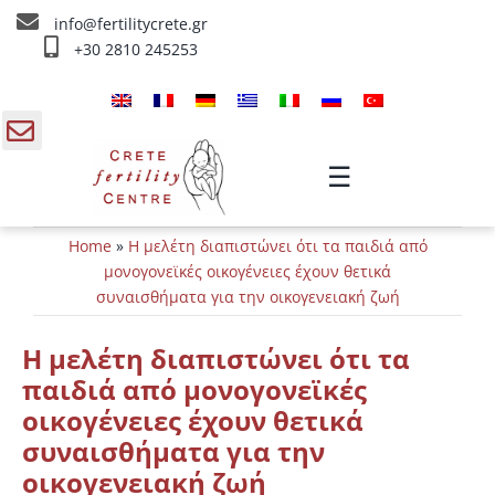
Skip
info@fertilitycrete.gr
to
+30 2810 245253
content
Αρχική
Ποιοί είμαστε
gle
☰
ding
Θεραπείες Υπογονιμότητας
Home
»
Η μελέτη διαπιστώνει ότι τα παιδιά από
a
Θεραπείες Αναζωογόνησης
μονογονεϊκές οικογένειες έχουν θετικά
συναισθήματα για την οικογενειακή ζωή
Θεραπείες IV
Η μελέτη διαπιστώνει ότι τα
Πληροφορίες
παιδιά από μονογονεϊκές
οικογένειες έχουν θετικά
Επικοινωνία
συναισθήματα για την
οικογενειακή ζωή