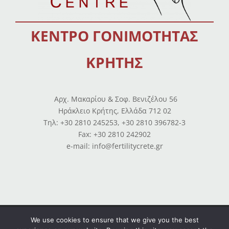
ΚΕΝΤΡΟ ΓΟΝΙΜΟΤΗΤΑΣ
ΚΡΗΤΗΣ
Αρχ. Μακαρίου & Σοφ. Βενιζέλου 56
Ηράκλειο Κρήτης, Ελλάδα 712 02
Tηλ: +30 2810 245253, +30 2810 396782-3
Fax: +30 2810 242902
e-mail: info@fertilitycrete.gr
Όροι χρήσης
–
Πολιτική απορρήτου
–
Ισολογισμοί
We use cookies to ensure that we give you the best