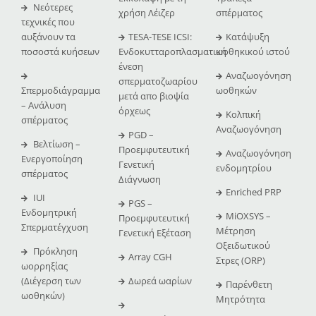
Νεότερες
χρήση Λέιζερ
σπέρματος
τεχνικές που
αυξάνουν τα
TESA-TESE ICSI:
Κατάψυξη
ποσοστά κυήσεων
Ενδοκυτταροπλασματική
ωοθηκικού ιστού
ένεση
Αναζωογόνηση
σπερματοζωαρίου
Σπερμοδιάγραμμα
ωοθηκών
μετά απο βιοψία
– Ανάλυση
όρχεως
Κολπική
σπέρματος
Αναζωογόνηση
PGD –
Βελτίωση –
Προεμφυτευτική
Αναζωογόνηση
Ενεργοποίηση
Γενετική
ενδομητρίου
σπέρματος
Διάγνωση
Enriched PRP
IUI
PGS –
Ενδομητρική
MiOXSYS –
Προεμφυτευτική
Σπερματέγχυση
Μέτρηση
Γενετική Εξέταση
Οξειδωτικού
Πρόκληση
Array CGH
Στρες (ORP)
ωορρηξίας
(Διέγερση των
Δωρεά ωαρίων
Παρένθετη
ωοθηκών)
Μητρότητα