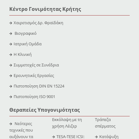
Κέντρο Γονιμότητας Κρήτης
Χαιρετισμός Δρ. Φραϊδάκη
Βιογραφικό
Ιατρική Ομάδα
Η Κλινική
Συμμετοχές σε Συνέδρια
Ερευνητικές Εργασίες
Πιστοποίηση DIN EN 15224
Πιστοποίηση ISO 9001
Θεραπείες Υπογονιμότητας
Εκκόλαψη με τη
Τράπεζα
Νεότερες
χρήση Λέιζερ
σπέρματος
τεχνικές που
αυξάνουν τα
TESA-TESE ICSI:
Κατάψυξη