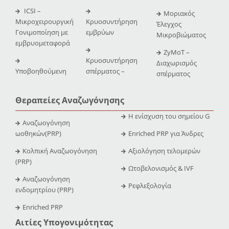
ICSI –
Μοριακός
Μικροχειρουργική
Κρυοσυντήρηση
Έλεγχος
Γονιμοποίηση με
εμβρύων
Μικροβιώματος
εμβρυομεταφορά
ZyMoT –
Κρυοσυντήρηση
Διαχωρισμός
Υποβοηθούμενη
σπέρματος –
σπέρματος
Θεραπείες Αναζωγόνησης
Η ενίσχυση του σημείου G
Αναζωογόνηση
ωοθηκών(PRP)
Enriched PRP για Άνδρες
Κολπική Αναζωογόνηση
Αξιολόγηση τελομερών
(PRP)
Ωτοβελονισμός & IVF
Αναζωογόνηση
Ρεφλεξολογία
ενδομητρίου (PRP)
Enriched PRP
Αιτίες Υπογονιμότητας