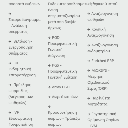
ποσοστά κυήσεων
Ενδοκυτταροπλασματική
ωοθηκικού ιστού
ένεση
Αναζωογόνηση
σπερματοζωαρίου
Σπερμοδιάγραμμα
ωοθηκών
μετά απο βιοψία
– Ανάλυση
όρχεως
Κολπική
σπέρματος
Αναζωογόνηση
PGD –
Βελτίωση –
Προεμφυτευτική
Αναζωογόνηση
Ενεργοποίηση
Γενετική
ενδομητρίου
σπέρματος
Διάγνωση
Enriched PRP
IUI
PGS –
Ενδομητρική
MiOXSYS –
Προεμφυτευτική
Σπερματέγχυση
Μέτρηση
Γενετική Εξέταση
Οξειδωτικού
Πρόκληση
Array CGH
Στρες (ORP)
ωορρηξίας
(Διέγερση των
Δωρεά ωαρίων
Παρένθετη
ωοθηκών)
Μητρότητα
IVF
Κρυοσυντήρηση
Εργαστηριακή
Εξωσωματική
ωαρίων – Τράπεζα
Ωρίμανση Ωαρίων
Γονιμοποίηση
ωαρίων
– IVM