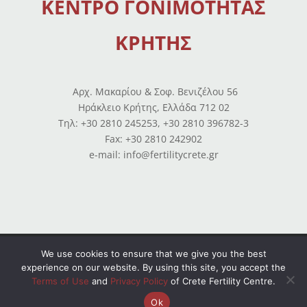
ΚΕΝΤΡΟ ΓΟΝΙΜΟΤΗΤΑΣ
ΚΡΗΤΗΣ
Αρχ. Μακαρίου & Σοφ. Βενιζέλου 56
Ηράκλειο Κρήτης, Ελλάδα 712 02
Tηλ: +30 2810 245253, +30 2810 396782-3
Fax: +30 2810 242902
e-mail: info@fertilitycrete.gr
Όροι χρήσης
–
Πολιτική απορρήτου
–
Ισολογισμοί
We use cookies to ensure that we give you the best
experience on our website. By using this site, you accept the
© Copyright 2026 All Rights Reserved. Powered by
Terms of Use
and
Privacy Policy
of Crete Fertility Centre.
OpenIT
Ok