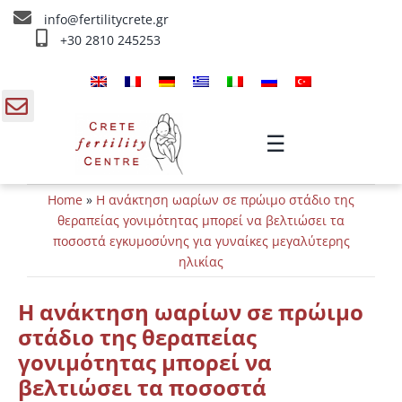
Skip
info@fertilitycrete.gr
to
+30 2810 245253
content
Αρχική
Ποιοί είμαστε
gle
☰
ding
Θεραπείες Υπογονιμότητας
Home
»
Η ανάκτηση ωαρίων σε πρώιμο στάδιο της
a
Θεραπείες Αναζωογόνησης
θεραπείας γονιμότητας μπορεί να βελτιώσει τα
ποσοστά εγκυμοσύνης για γυναίκες μεγαλύτερης
Θεραπείες IV
ηλικίας
Η ανάκτηση ωαρίων σε πρώιμο
Πληροφορίες
στάδιο της θεραπείας
Επικοινωνία
γονιμότητας μπορεί να
βελτιώσει τα ποσοστά