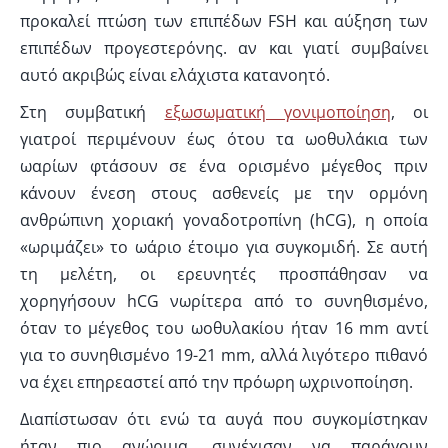
προκαλεί πτώση των επιπέδων FSH και αύξηση των
επιπέδων προγεστερόνης. αν και γιατί συμβαίνει
αυτό ακριβώς είναι ελάχιστα κατανοητό.
Στη συμβατική
εξωσωματική γονιμοποίηση
, οι
γιατροί περιμένουν έως ότου τα ωοθυλάκια των
ωαρίων φτάσουν σε ένα ορισμένο μέγεθος πριν
κάνουν ένεση στους ασθενείς με την ορμόνη
ανθρώπινη χοριακή γοναδοτροπίνη (hCG), η οποία
«ωριμάζει» το ωάριο έτοιμο για συγκομιδή. Σε αυτή
τη μελέτη, οι ερευνητές προσπάθησαν να
χορηγήσουν hCG νωρίτερα από το συνηθισμένο,
όταν το μέγεθος του ωοθυλακίου ήταν 16 mm αντί
για το συνηθισμένο 19-21 mm, αλλά λιγότερο πιθανό
να έχει επηρεαστεί από την πρόωρη ωχρινοποίηση.
Διαπίστωσαν ότι ενώ τα αυγά που συγκομίστηκαν
ήταν πιο ανώριμα, συνέχισαν να παράγουν