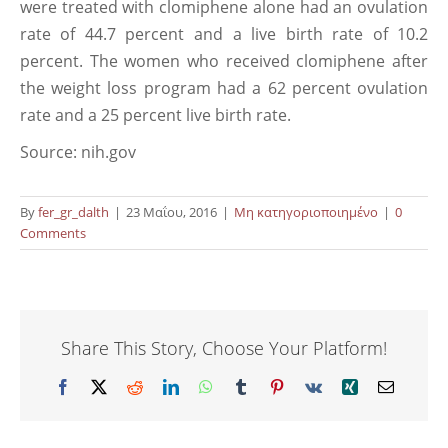
were treated with clomiphene alone had an ovulation
rate of 44.7 percent and a live birth rate of 10.2
percent. The women who received clomiphene after
the weight loss program had a 62 percent ovulation
rate and a 25 percent live birth rate.
Source: nih.gov
By
fer_gr_dalth
|
23 Μαΐου, 2016
|
Μη κατηγοριοποιημένο
|
0
Comments
Share This Story, Choose Your Platform!
Facebook
X
Reddit
LinkedIn
WhatsApp
Tumblr
Pinterest
Vk
Xing
Email