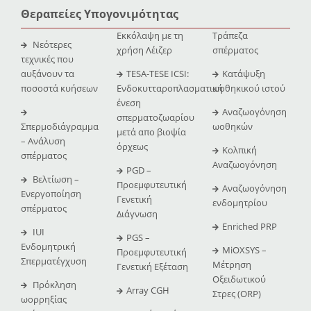
Θεραπείες Υπογονιμότητας
Εκκόλαψη με τη
Τράπεζα
Νεότερες
χρήση Λέιζερ
σπέρματος
τεχνικές που
αυξάνουν τα
TESA-TESE ICSI:
Κατάψυξη
ποσοστά κυήσεων
Ενδοκυτταροπλασματική
ωοθηκικού ιστού
ένεση
Αναζωογόνηση
σπερματοζωαρίου
Σπερμοδιάγραμμα
ωοθηκών
μετά απο βιοψία
– Ανάλυση
όρχεως
Κολπική
σπέρματος
Αναζωογόνηση
PGD –
Βελτίωση –
Προεμφυτευτική
Αναζωογόνηση
Ενεργοποίηση
Γενετική
ενδομητρίου
σπέρματος
Διάγνωση
Enriched PRP
IUI
PGS –
Ενδομητρική
MiOXSYS –
Προεμφυτευτική
Σπερματέγχυση
Μέτρηση
Γενετική Εξέταση
Οξειδωτικού
Πρόκληση
Array CGH
Στρες (ORP)
ωορρηξίας