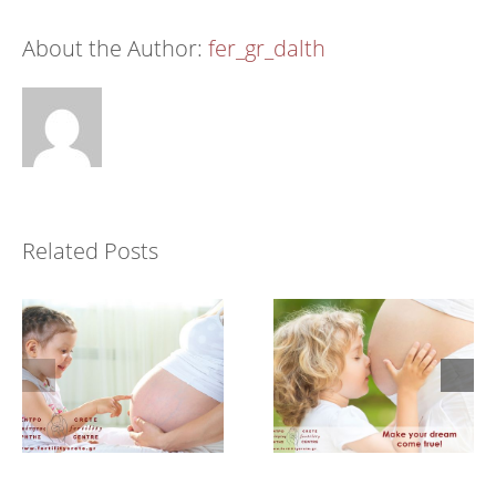
About the Author:
fer_gr_dalth
Women Should
Infertility
Never Have an
Treatment,
Age Limit on
Related Posts
Options Abound
Fertility
Treatment