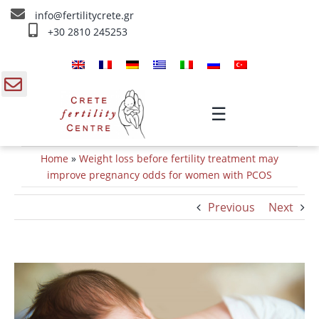
Skip
info@fertilitycrete.gr
to
+30 2810 245253
content
Αρχική
Ποιοί είμαστε
gle
☰
ding
Θεραπείες Υπογονιμότητας
Home
»
Weight loss before fertility treatment may
a
Θεραπείες Αναζωογόνησης
improve pregnancy odds for women with PCOS
Previous
Next
Θεραπείες IV
Πληροφορίες
View
Επικοινωνία
Larger
Image