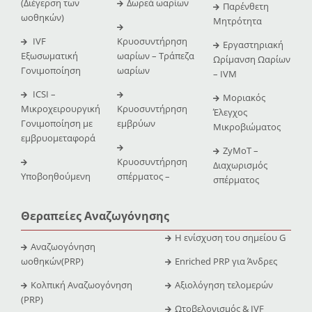
(Διέγερση των
Δωρεά ωαρίων
Παρένθετη
ωοθηκών)
Μητρότητα
IVF
Κρυοσυντήρηση
Εργαστηριακή
Εξωσωματική
ωαρίων – Τράπεζα
Ωρίμανση Ωαρίων
Γονιμοποίηση
ωαρίων
– IVM
ICSI –
Μοριακός
Μικροχειρουργική
Κρυοσυντήρηση
Έλεγχος
Γονιμοποίηση με
εμβρύων
Μικροβιώματος
εμβρυομεταφορά
ZyMoT –
Κρυοσυντήρηση
Διαχωρισμός
Υποβοηθούμενη
σπέρματος –
σπέρματος
Θεραπείες Αναζωγόνησης
Η ενίσχυση του σημείου G
Αναζωογόνηση
ωοθηκών(PRP)
Enriched PRP για Άνδρες
Κολπική Αναζωογόνηση
Αξιολόγηση τελομερών
(PRP)
Ωτοβελονισμός & IVF