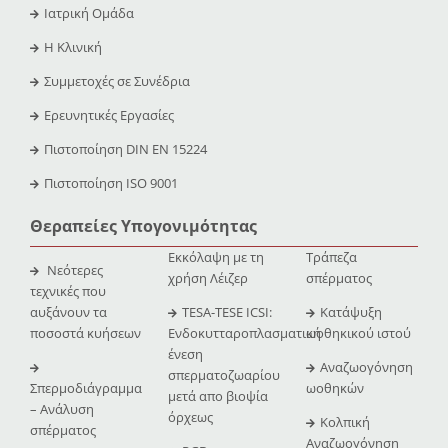
Ιατρική Ομάδα
Η Κλινική
Συμμετοχές σε Συνέδρια
Ερευνητικές Εργασίες
Πιστοποίηση DIN EN 15224
Πιστοποίηση ISO 9001
Θεραπείες Υπογονιμότητας
Εκκόλαψη με τη
Τράπεζα
Νεότερες
χρήση Λέιζερ
σπέρματος
τεχνικές που
αυξάνουν τα
TESA-TESE ICSI:
Κατάψυξη
ποσοστά κυήσεων
Ενδοκυτταροπλασματική
ωοθηκικού ιστού
ένεση
Αναζωογόνηση
σπερματοζωαρίου
Σπερμοδιάγραμμα
ωοθηκών
μετά απο βιοψία
– Ανάλυση
όρχεως
Κολπική
σπέρματος
Αναζωογόνηση