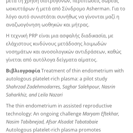
μετά τη χρήση οιστρογόνων, περιπτώσεις δωρεάς
ωοκυττάρων ή μετά από Σύνδρομο Asherman. Για το
λόγο αυτό συνιστάται συνήθως να γίνονται μαζί η
αναζωογόνηση ωοθηκών και μήτρας.
Η τεχνική PRP είναι μια ασφαλής διαδικασία, με
ελάχιστους κινδύνους μετάδοσης λοιμωδών
νοσημάτων και ανοσολογικών αντιδράσεων, καθώς
γίνεται από αυτόλογα δείγματα αίματος.
Βιβλιογραφία
Treatment of thin endometrium with
autologous platelet-rich plasma: a pilot study
Shahrzad Zadehmodarres, Saghar Salehpour, Nasrin
Saharkhiz, and Leila Nazari
The thin endometrium in assisted reproductive
technology: An ongoing challenge
Maryam Eftekhar,
Nasim Tabibnejad, Afsar Alsadat Tabatabaie
Autologous platelet-rich plasma promotes