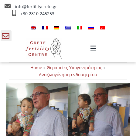
Skip
info@fertilitycrete.gr
to
+30 2810 245253
content
Αρχική
Ποιοί είμαστε
gle
☰
ding
Θεραπείες Υπογονιμότητας
Home
»
Θεραπείες Υπογονιμότητας
»
a
Θεραπείες Αναζωογόνησης
Αναζωογόνηση ενδομητρίου
Θεραπείες IV
Πληροφορίες
Επικοινωνία