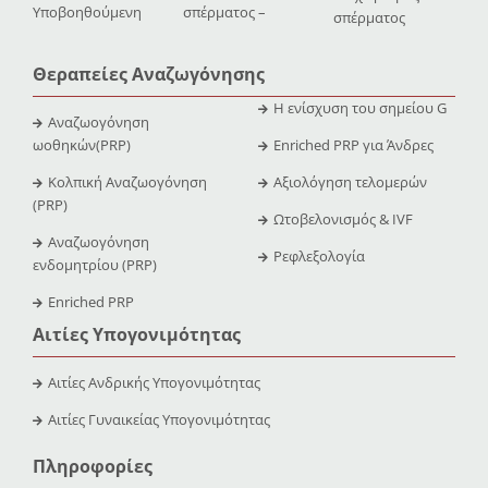
Υποβοηθούμενη
σπέρματος –
σπέρματος
Θεραπείες Αναζωγόνησης
Η ενίσχυση του σημείου G
Αναζωογόνηση
ωοθηκών(PRP)
Enriched PRP για Άνδρες
Κολπική Αναζωογόνηση
Αξιολόγηση τελομερών
(PRP)
Ωτοβελονισμός & IVF
Αναζωογόνηση
Ρεφλεξολογία
ενδομητρίου (PRP)
Enriched PRP
Αιτίες Υπογονιμότητας
Αιτίες Ανδρικής Υπογονιμότητας
Αιτίες Γυναικείας Υπογονιμότητας
Πληροφορίες