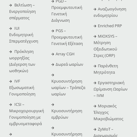
PGD –
Βελτίωση –
Προεμφυτευτική
Αναζωογόνηση
Ενεργοποίηση
Γενετική
ενδομητρίου
σπέρματος
Διάγνωση
Enriched PRP
IUI
PGS –
Ενδομητρική
MiOXSYS –
Προεμφυτευτική
Σπερματέγχυση
Μέτρηση
Γενετική Εξέταση
Οξειδωτικού
Πρόκληση
Array CGH
Στρες (ORP)
ωορρηξίας
(Διέγερση των
Δωρεά ωαρίων
Παρένθετη
ωοθηκών)
Μητρότητα
IVF
Κρυοσυντήρηση
Εργαστηριακή
Εξωσωματική
ωαρίων – Τράπεζα
Ωρίμανση Ωαρίων
Γονιμοποίηση
ωαρίων
– IVM
ICSI –
Μοριακός
Μικροχειρουργική
Κρυοσυντήρηση
Έλεγχος
Γονιμοποίηση με
εμβρύων
Μικροβιώματος
εμβρυομεταφορά
ZyMoT –
Κρυοσυντήρηση
Διαχωρισμός