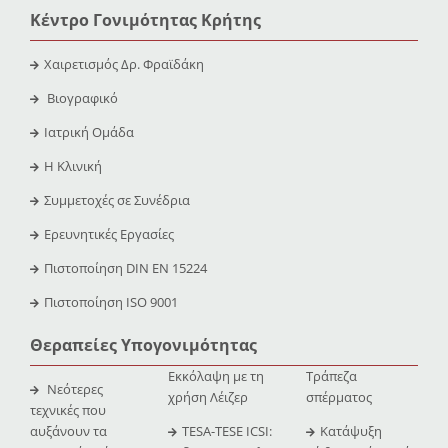
Κέντρο Γονιμότητας Κρήτης
Χαιρετισμός Δρ. Φραϊδάκη
Βιογραφικό
Ιατρική Ομάδα
Η Κλινική
Συμμετοχές σε Συνέδρια
Ερευνητικές Εργασίες
Πιστοποίηση DIN EN 15224
Πιστοποίηση ISO 9001
Θεραπείες Υπογονιμότητας
Εκκόλαψη με τη
Τράπεζα
Νεότερες
χρήση Λέιζερ
σπέρματος
τεχνικές που
αυξάνουν τα
TESA-TESE ICSI:
Κατάψυξη