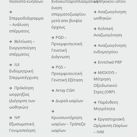
ποσοστά κυήσεων
Ενδοκυτταροπλασματική
ωοθηκικού ιστού
ένεση
Αναζωογόνηση
σπερματοζωαρίου
Σπερμοδιάγραμμα
ωοθηκών
μετά απο βιοψία
– Ανάλυση
όρχεως
Κολπική
σπέρματος
Αναζωογόνηση
PGD –
Βελτίωση –
Προεμφυτευτική
Αναζωογόνηση
Ενεργοποίηση
Γενετική
ενδομητρίου
σπέρματος
Διάγνωση
Enriched PRP
IUI
PGS –
Ενδομητρική
MiOXSYS –
Προεμφυτευτική
Σπερματέγχυση
Μέτρηση
Γενετική Εξέταση
Οξειδωτικού
Πρόκληση
Array CGH
Στρες (ORP)
ωορρηξίας
(Διέγερση των
Δωρεά ωαρίων
Παρένθετη
ωοθηκών)
Μητρότητα
IVF
Κρυοσυντήρηση
Εργαστηριακή
Εξωσωματική
ωαρίων – Τράπεζα
Ωρίμανση Ωαρίων
Γονιμοποίηση
ωαρίων
– IVM