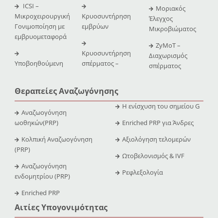
ICSI –
Μοριακός
Μικροχειρουργική
Κρυοσυντήρηση
Έλεγχος
Γονιμοποίηση με
εμβρύων
Μικροβιώματος
εμβρυομεταφορά
ZyMoT –
Κρυοσυντήρηση
Διαχωρισμός
Υποβοηθούμενη
σπέρματος –
σπέρματος
Θεραπείες Αναζωγόνησης
Η ενίσχυση του σημείου G
Αναζωογόνηση
ωοθηκών(PRP)
Enriched PRP για Άνδρες
Κολπική Αναζωογόνηση
Αξιολόγηση τελομερών
(PRP)
Ωτοβελονισμός & IVF
Αναζωογόνηση
Ρεφλεξολογία
ενδομητρίου (PRP)
Enriched PRP
Αιτίες Υπογονιμότητας