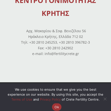
ΚΕΝΤΡΟ ΓΟΝΙΜΟΤΗΤΑΣ
ΚΡΗΤΗΣ
Αρχ. Μακαρίου & Σοφ. Βενιζέλου 56
Ηράκλειο Κρήτης, Ελλάδα 712 02
Tηλ: +30 2810 245253, +30 2810 396782-3
Fax: +30 2810 242902
e-mail: info@fertilitycrete.gr
Όροι χρήσης
–
Πολιτική απορρήτου
–
Ισολογισμοί
We use cookies to ensure that we give you the best
experience on our website. By using this site, you accept the
© Copyright 2026 All Rights Reserved. Powered by
Terms of Use
and
Privacy Policy
of Crete Fertility Centre.
OpenIT
Ok