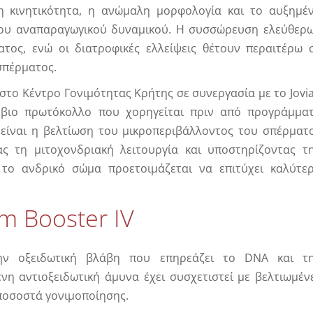
 κινητικότητα, η ανώμαλη μορφολογία και το αυξημέ
μένου αναπαραγωγικού δυναμικού. Η συσσώρευση ελεύθερ
τος, ενώ οι διατροφικές ελλείψεις θέτουν περαιτέρω 
σπέρματος.
 στο Κέντρο Γονιμότητας Κρήτης σε συνεργασία με το Jovi
φλέβιο πρωτόκολλο που χορηγείται πριν από προγράμμα
είναι η βελτίωση του μικροπεριβάλλοντος του σπέρματ
ας τη μιτοχονδριακή λειτουργία και υποστηρίζοντας τ
το ανδρικό σώμα προετοιμάζεται να επιτύχει καλύτε
m Booster IV
ην οξειδωτική βλάβη που επηρεάζει το DNA και τ
νη αντιοξειδωτική άμυνα έχει συσχετιστεί με βελτιωμέν
ποσοστά γονιμοποίησης.