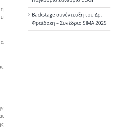
Παγκόσμιο Συνέδριο COGI
νη
Backstage συνέντευξη του Δρ.
ου
Φραϊδάκη – Συνέδριο SIMA 2025
να
με
ην
αι
ής