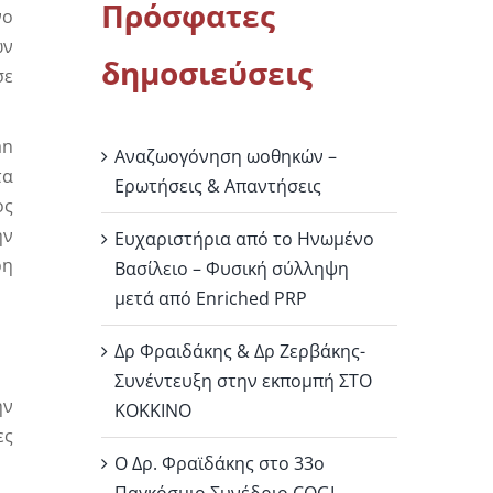
Πρόσφατες
νο
ων
δημοσιεύσεις
σε
an
Αναζωογόνηση ωοθηκών –
τα
Ερωτήσεις & Απαντήσεις
ος
ην
Ευχαριστήρια από το Ηνωμένο
ρη
Βασίλειο – Φυσική σύλληψη
μετά από Enriched PRP
Δρ Φραιδάκης & Δρ Ζερβάκης-
Συνέντευξη στην εκπομπή ΣΤΟ
ην
ΚΟΚΚΙΝΟ
ες
Ο Δρ. Φραϊδάκης στο 33ο