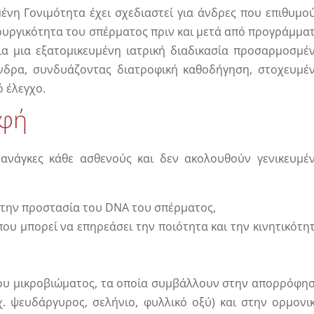
νη Γονιμότητα έχει σχεδιαστεί για άνδρες που επιθυμο
τουργικότητα του σπέρματος πριν και μετά από προγράμμα
α μια εξατομικευμένη ιατρική διαδικασία προσαρμοσμέ
άνδρα, συνδυάζοντας διατροφική καθοδήγηση, στοχευμέ
ό έλεγχο.
οφή
 ανάγκες κάθε ασθενούς και δεν ακολουθούν γενικευμέ
α την προστασία του DNA του σπέρματος,
υ μπορεί να επηρεάσει την ποιότητα και την κινητικότη
 του μικροβιώματος, τα οποία συμβάλλουν στην απορρόφη
χ. ψευδάργυρος, σελήνιο, φυλλικό οξύ) και στην ορμονι