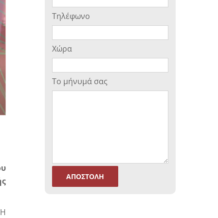
Τηλέφωνο
Χώρα
Το μήνυμά σας
ου
ής
 Η