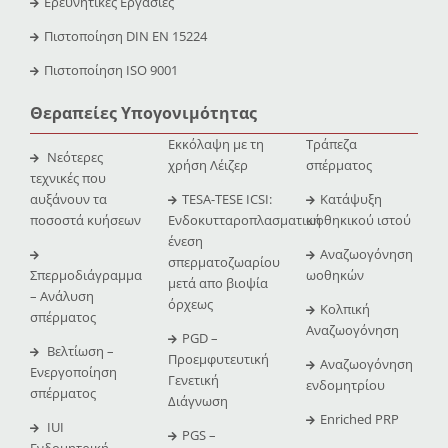
Ερευνητικές Εργασίες
Πιστοποίηση DIN EN 15224
Πιστοποίηση ISO 9001
Θεραπείες Υπογονιμότητας
Εκκόλαψη με τη
Τράπεζα
Νεότερες
χρήση Λέιζερ
σπέρματος
τεχνικές που
αυξάνουν τα
TESA-TESE ICSI:
Κατάψυξη
ποσοστά κυήσεων
Ενδοκυτταροπλασματική
ωοθηκικού ιστού
ένεση
Αναζωογόνηση
σπερματοζωαρίου
Σπερμοδιάγραμμα
ωοθηκών
μετά απο βιοψία
– Ανάλυση
όρχεως
Κολπική
σπέρματος
Αναζωογόνηση
PGD –
Βελτίωση –
Προεμφυτευτική
Αναζωογόνηση
Ενεργοποίηση
Γενετική
ενδομητρίου
σπέρματος
Διάγνωση
Enriched PRP
IUI
PGS –