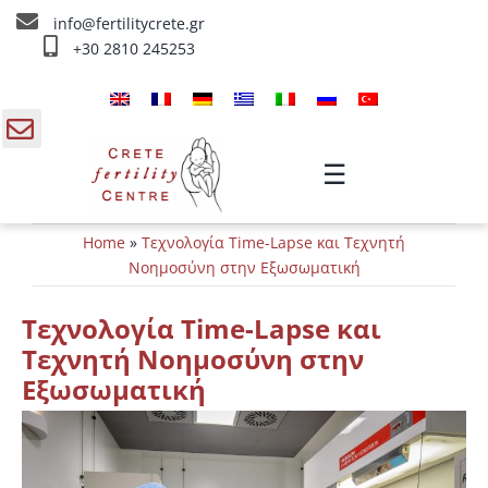
Skip
info@fertilitycrete.gr
to
+30 2810 245253
content
Αρχική
Ποιοί είμαστε
gle
☰
ding
Θεραπείες Υπογονιμότητας
Home
»
Τεχνολογία Time-Lapse και Τεχνητή
a
Θεραπείες Αναζωογόνησης
Νοημοσύνη στην Εξωσωματική
Θεραπείες IV
Τεχνολογία Time-Lapse και
Τεχνητή Νοημοσύνη στην
Πληροφορίες
Εξωσωματική
Επικοινωνία