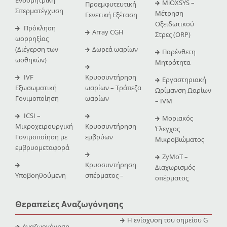
Ενδομητρική
MiOXSYS –
Προεμφυτευτική
Σπερματέγχυση
Μέτρηση
Γενετική Εξέταση
Οξειδωτικού
Πρόκληση
Array CGH
Στρες (ORP)
ωορρηξίας
(Διέγερση των
Δωρεά ωαρίων
Παρένθετη
ωοθηκών)
Μητρότητα
IVF
Κρυοσυντήρηση
Εργαστηριακή
Εξωσωματική
ωαρίων – Τράπεζα
Ωρίμανση Ωαρίων
Γονιμοποίηση
ωαρίων
– IVM
ICSI –
Μοριακός
Μικροχειρουργική
Κρυοσυντήρηση
Έλεγχος
Γονιμοποίηση με
εμβρύων
Μικροβιώματος
εμβρυομεταφορά
ZyMoT –
Κρυοσυντήρηση
Διαχωρισμός
Υποβοηθούμενη
σπέρματος –
σπέρματος
Θεραπείες Αναζωγόνησης
Η ενίσχυση του σημείου G
Αναζωογόνηση