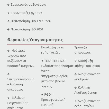
Συμμετοχές σε Συνέδρια
Ερευνητικές Εργασίες
Πιστοποίηση DIN EN 15224
Πιστοποίηση ISO 9001
Θεραπείες Υπογονιμότητας
Εκκόλαψη με τη
Τράπεζα
Νεότερες
χρήση Λέιζερ
σπέρματος
τεχνικές που
αυξάνουν τα
TESA-TESE ICSI:
Κατάψυξη
ποσοστά κυήσεων
Ενδοκυτταροπλασματική
ωοθηκικού ιστού
ένεση
Αναζωογόνηση
σπερματοζωαρίου
Σπερμοδιάγραμμα
ωοθηκών
μετά απο βιοψία
– Ανάλυση
όρχεως
Κολπική
σπέρματος
Αναζωογόνηση
PGD –
Βελτίωση –
Προεμφυτευτική
Αναζωογόνηση
Ενεργοποίηση
Γενετική
ενδομητρίου
σπέρματος