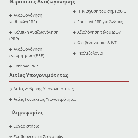
Θεραπείες Αναζωγόνησης
Η ενίσχυση του σημείου G
Αναζωογόνηση
ωοθηκών(PRP)
Enriched PRP για Άνδρες
Κολπική Αναζωογόνηση
Αξιολόγηση τελομερών
(PRP)
Ωτοβελονισμός & IVF
Αναζωογόνηση
Ρεφλεξολογία
ενδομητρίου (PRP)
Enriched PRP
Αιτίες Υπογονιμότητας
Αιτίες Ανδρικής Υπογονιμότητας
Αιτίες Γυναικείας Υπογονιμότητας
Πληροφορίες
Ευχαριστήρια
Συμβουλευτική Ζευγαριών