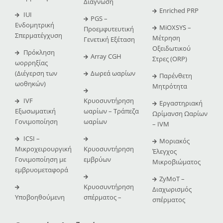
Διάγνωση
Enriched PRP
IUI
PGS –
Ενδομητρική
MiOXSYS –
Προεμφυτευτική
Σπερματέγχυση
Μέτρηση
Γενετική Εξέταση
Οξειδωτικού
Πρόκληση
Array CGH
Στρες (ORP)
ωορρηξίας
(Διέγερση των
Δωρεά ωαρίων
Παρένθετη
ωοθηκών)
Μητρότητα
IVF
Κρυοσυντήρηση
Εργαστηριακή
Εξωσωματική
ωαρίων – Τράπεζα
Ωρίμανση Ωαρίων
Γονιμοποίηση
ωαρίων
– IVM
ICSI –
Μοριακός
Μικροχειρουργική
Κρυοσυντήρηση
Έλεγχος
Γονιμοποίηση με
εμβρύων
Μικροβιώματος
εμβρυομεταφορά
ZyMoT –
Κρυοσυντήρηση
Διαχωρισμός
Υποβοηθούμενη
σπέρματος –
σπέρματος