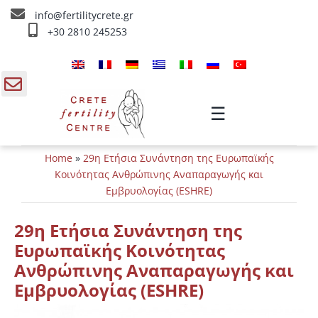
Skip
info@fertilitycrete.gr
to
+30 2810 245253
content
Αρχική
Ποιοί είμαστε
gle
☰
ding
Θεραπείες Υπογονιμότητας
Home
»
29η Ετήσια Συνάντηση της Ευρωπαϊκής
a
Θεραπείες Αναζωογόνησης
Κοινότητας Ανθρώπινης Αναπαραγωγής και
Εμβρυολογίας (ESHRE)
Θεραπείες IV
29η Ετήσια Συνάντηση της
Πληροφορίες
Ευρωπαϊκής Κοινότητας
Ανθρώπινης Αναπαραγωγής και
Επικοινωνία
Εμβρυολογίας (ESHRE)