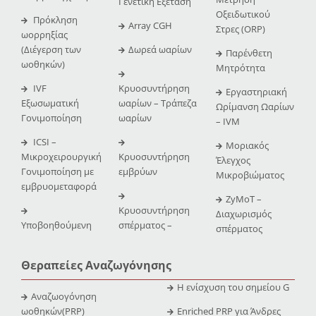
Γενετική Εξέταση
Οξειδωτικού
Πρόκληση
Array CGH
Στρες (ORP)
ωορρηξίας
(Διέγερση των
Δωρεά ωαρίων
Παρένθετη
ωοθηκών)
Μητρότητα
IVF
Κρυοσυντήρηση
Εργαστηριακή
Εξωσωματική
ωαρίων – Τράπεζα
Ωρίμανση Ωαρίων
Γονιμοποίηση
ωαρίων
– IVM
ICSI –
Μοριακός
Μικροχειρουργική
Κρυοσυντήρηση
Έλεγχος
Γονιμοποίηση με
εμβρύων
Μικροβιώματος
εμβρυομεταφορά
ZyMoT –
Κρυοσυντήρηση
Διαχωρισμός
Υποβοηθούμενη
σπέρματος –
σπέρματος
Θεραπείες Αναζωγόνησης
Η ενίσχυση του σημείου G
Αναζωογόνηση
ωοθηκών(PRP)
Enriched PRP για Άνδρες