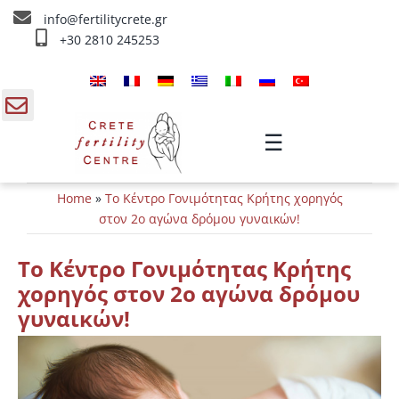
Skip
info@fertilitycrete.gr
to
+30 2810 245253
content
Αρχική
Ποιοί είμαστε
gle
☰
ding
Θεραπείες Υπογονιμότητας
Home
»
Το Κέντρο Γονιμότητας Κρήτης χορηγός
a
Θεραπείες Αναζωογόνησης
στον 2ο αγώνα δρόμου γυναικών!
Θεραπείες IV
Το Κέντρο Γονιμότητας Κρήτης
χορηγός στον 2ο αγώνα δρόμου
Πληροφορίες
γυναικών!
Επικοινωνία