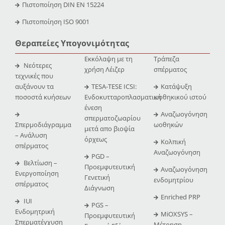
Πιστοποίηση DIN EN 15224
Πιστοποίηση ISO 9001
Θεραπείες Υπογονιμότητας
Εκκόλαψη με τη
Τράπεζα
Νεότερες
χρήση Λέιζερ
σπέρματος
τεχνικές που
αυξάνουν τα
TESA-TESE ICSI:
Κατάψυξη
ποσοστά κυήσεων
Ενδοκυτταροπλασματική
ωοθηκικού ιστού
ένεση
Αναζωογόνηση
σπερματοζωαρίου
Σπερμοδιάγραμμα
ωοθηκών
μετά απο βιοψία
– Ανάλυση
όρχεως
Κολπική
σπέρματος
Αναζωογόνηση
PGD –
Βελτίωση –
Προεμφυτευτική
Αναζωογόνηση
Ενεργοποίηση
Γενετική
ενδομητρίου
σπέρματος
Διάγνωση
Enriched PRP
IUI
PGS –
Ενδομητρική
MiOXSYS –
Προεμφυτευτική
Σπερματέγχυση
Μέτρηση