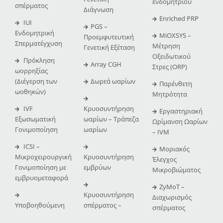
ενδομητρίου
σπέρματος
Διάγνωση
Enriched PRP
IUI
PGS –
Ενδομητρική
MiOXSYS –
Προεμφυτευτική
Σπερματέγχυση
Μέτρηση
Γενετική Εξέταση
Οξειδωτικού
Πρόκληση
Array CGH
Στρες (ORP)
ωορρηξίας
(Διέγερση των
Δωρεά ωαρίων
Παρένθετη
ωοθηκών)
Μητρότητα
IVF
Κρυοσυντήρηση
Εργαστηριακή
Εξωσωματική
ωαρίων – Τράπεζα
Ωρίμανση Ωαρίων
Γονιμοποίηση
ωαρίων
– IVM
ICSI –
Μοριακός
Μικροχειρουργική
Κρυοσυντήρηση
Έλεγχος
Γονιμοποίηση με
εμβρύων
Μικροβιώματος
εμβρυομεταφορά
ZyMoT –
Κρυοσυντήρηση
Διαχωρισμός
Υποβοηθούμενη
σπέρματος –
σπέρματος