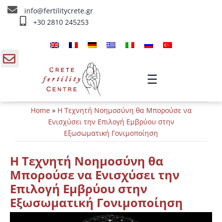
Skip
info@fertilitycrete.gr
to
+30 2810 245253
content
Αρχική
Ποιοί είμαστε
gle
☰
ding
Θεραπείες Υπογονιμότητας
Home
»
Η Τεχνητή Νοημοσύνη θα Μπορούσε να
a
Θεραπείες Αναζωογόνησης
Ενισχύσει την Επιλογή Εμβρύου στην
Εξωσωματική Γονιμοποίηση
Θεραπείες IV
Η Τεχνητή Νοημοσύνη θα
Πληροφορίες
Μπορούσε να Ενισχύσει την
Επιλογή Εμβρύου στην
Επικοινωνία
Εξωσωματική Γονιμοποίηση