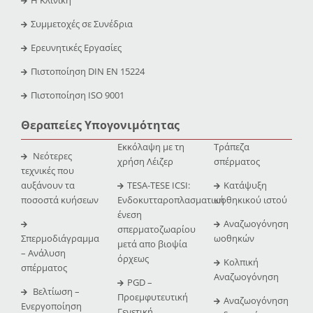
Συμμετοχές σε Συνέδρια
Ερευνητικές Εργασίες
Πιστοποίηση DIN EN 15224
Πιστοποίηση ISO 9001
Θεραπείες Υπογονιμότητας
Εκκόλαψη με τη
Τράπεζα
Νεότερες
χρήση Λέιζερ
σπέρματος
τεχνικές που
αυξάνουν τα
TESA-TESE ICSI:
Κατάψυξη
ποσοστά κυήσεων
Ενδοκυτταροπλασματική
ωοθηκικού ιστού
ένεση
Αναζωογόνηση
σπερματοζωαρίου
Σπερμοδιάγραμμα
ωοθηκών
μετά απο βιοψία
– Ανάλυση
όρχεως
Κολπική
σπέρματος
Αναζωογόνηση
PGD –
Βελτίωση –
Προεμφυτευτική
Αναζωογόνηση
Ενεργοποίηση
Γενετική