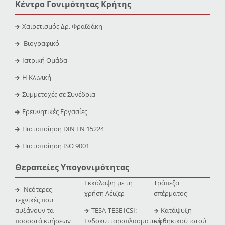
Κέντρο Γονιμότητας Κρήτης
Χαιρετισμός Δρ. Φραϊδάκη
Βιογραφικό
Ιατρική Ομάδα
Η Κλινική
Συμμετοχές σε Συνέδρια
Ερευνητικές Εργασίες
Πιστοποίηση DIN EN 15224
Πιστοποίηση ISO 9001
Θεραπείες Υπογονιμότητας
Εκκόλαψη με τη
Τράπεζα
Νεότερες
χρήση Λέιζερ
σπέρματος
τεχνικές που
αυξάνουν τα
TESA-TESE ICSI:
Κατάψυξη
ποσοστά κυήσεων
Ενδοκυτταροπλασματική
ωοθηκικού ιστού