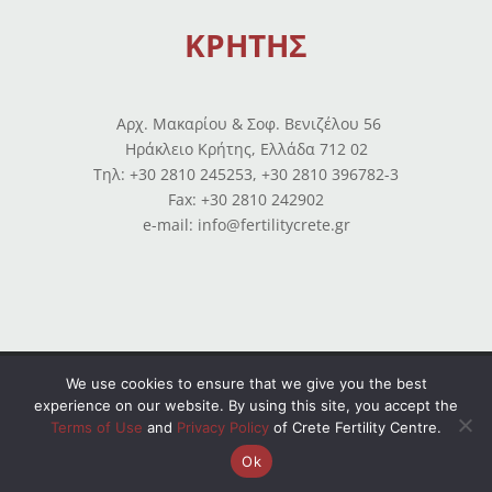
ΚΡΗΤΗΣ
Αρχ. Μακαρίου & Σοφ. Βενιζέλου 56
Ηράκλειο Κρήτης, Ελλάδα 712 02
Tηλ: +30 2810 245253, +30 2810 396782-3
Fax: +30 2810 242902
e-mail: info@fertilitycrete.gr
Όροι χρήσης
–
Πολιτική απορρήτου
–
Ισολογισμοί
We use cookies to ensure that we give you the best
experience on our website. By using this site, you accept the
© Copyright 2026 All Rights Reserved. Powered by
Terms of Use
and
Privacy Policy
of Crete Fertility Centre.
OpenIT
Ok