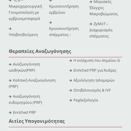
Μοριακός
Μικροχειρουργική
Κρυοσυντήρηση
Έλεγχος
Γονιμοποίηση με
εμβρύων
Μικροβιώματος
εμβρυομεταφορά
ZyMoT –
Κρυοσυντήρηση
Διαχωρισμός
Υποβοηθούμενη
σπέρματος –
σπέρματος
Θεραπείες Αναζωγόνησης
Η ενίσχυση του σημείου G
Αναζωογόνηση
ωοθηκών(PRP)
Enriched PRP για Άνδρες
Κολπική Αναζωογόνηση
Αξιολόγηση τελομερών
(PRP)
Ωτοβελονισμός & IVF
Αναζωογόνηση
Ρεφλεξολογία
ενδομητρίου (PRP)
Enriched PRP
Αιτίες Υπογονιμότητας