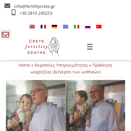
Skip
info@fertilitycrete.gr
to
+30 2810 245253
content
Αρχική
Ποιοί είμαστε
gle
☰
ding
Θεραπείες Υπογονιμότητας
Home
»
Θεραπείες Υπογονιμότητας
»
Πρόκληση
a
Θεραπείες Αναζωογόνησης
ωορρηξίας (Διέγερση των ωοθηκών)
Θεραπείες IV
Πληροφορίες
Επικοινωνία