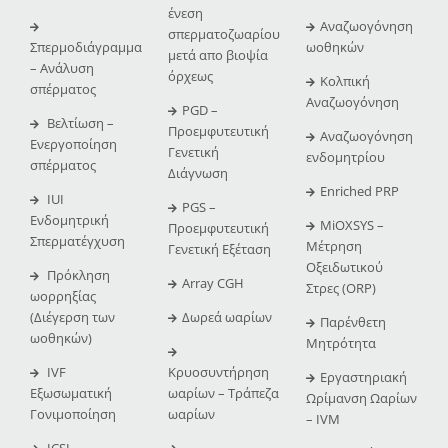
ένεση
Αναζωογόνηση
σπερματοζωαρίου
Σπερμοδιάγραμμα
ωοθηκών
μετά απο βιοψία
– Ανάλυση
όρχεως
Κολπική
σπέρματος
Αναζωογόνηση
PGD –
Βελτίωση –
Προεμφυτευτική
Αναζωογόνηση
Ενεργοποίηση
Γενετική
ενδομητρίου
σπέρματος
Διάγνωση
Enriched PRP
IUI
PGS –
Ενδομητρική
MiOXSYS –
Προεμφυτευτική
Σπερματέγχυση
Μέτρηση
Γενετική Εξέταση
Οξειδωτικού
Πρόκληση
Array CGH
Στρες (ORP)
ωορρηξίας
(Διέγερση των
Δωρεά ωαρίων
Παρένθετη
ωοθηκών)
Μητρότητα
IVF
Κρυοσυντήρηση
Εργαστηριακή
Εξωσωματική
ωαρίων – Τράπεζα
Ωρίμανση Ωαρίων
Γονιμοποίηση
ωαρίων
– IVM
ICSI –