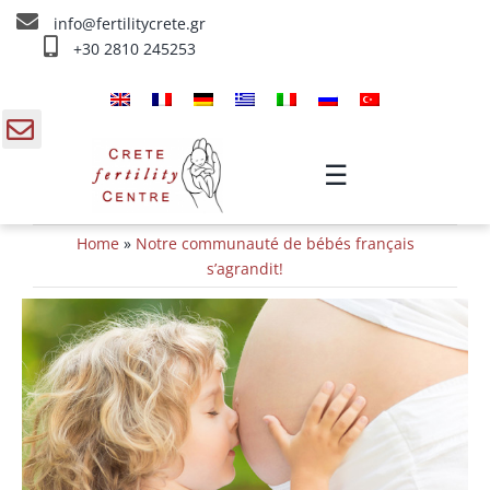
Skip
info@fertilitycrete.gr
to
+30 2810 245253
content
Accueil
À propos de nous
gle
☰
ding
Fecondation traitements
Home
»
Notre communauté de bébés français
a
Rajeunissement et Fertilité
s’agrandit!
IV traitements
Info
Contact