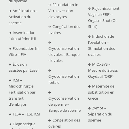
du sperme
Fécondation In
Rajeunissement
Amélioration –
Vitro avec don
Vaginal (PRP) –
Activation du
d’ovocytes
Orgasm Shot (O-
sperme
Congélation des
Shot)
Insémination
ovaires
Induction de
intra-utérine IUI
l’ovulation –
Fécondation In
Cryoconservation
Stimulation des
Vitro – FIV
d’ovules – Banque
ovaires
d’ovules
Éclosion
MiOXSYS –
assistée par Laser
Mesure du Stress
Cryoconservation
Oxydatif (ORP)
ICSI –
fœtale
Microchirurgie
Maternité de
Fertilisation par
substitution en
transfert
Cryoconservation
Grèce
d’embryon
de sperme –
Zymot –
Banque de sperme
TESA – TESE ICSI
Séparation du
Congélation des
sperme
Diagnostique
ovaires