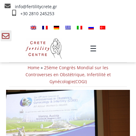
Skip
info@fertilitycrete.gr
to
+30 2810 245253
content
Accueil
À propos de nous
gle
☰
ding
Fecondation traitements
Home
»
25ème Congrès Mondial sur les
a
Rajeunissement et Fertilité
Controverses en Obstétrique, Infertilité et
Gynécologie(COGI)
IV traitements
Info
Contact