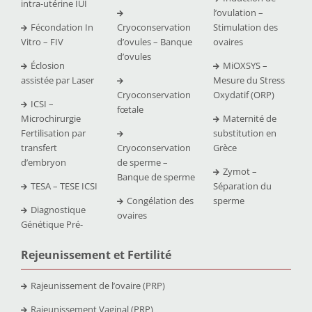
intra-utérine IUI
l’ovulation –
Fécondation In
Cryoconservation
Stimulation des
Vitro – FIV
d’ovules – Banque
ovaires
d’ovules
Éclosion
MiOXSYS –
assistée par Laser
Mesure du Stress
Cryoconservation
Oxydatif (ORP)
ICSI –
fœtale
Microchirurgie
Maternité de
Fertilisation par
substitution en
transfert
Cryoconservation
Grèce
d’embryon
de sperme –
Zymot –
Banque de sperme
TESA – TESE ICSI
Séparation du
Congélation des
sperme
Diagnostique
ovaires
Génétique Pré-
Rejeunissement et Fertilit
é
Rajeunissement de l’ovaire (PRP)
Rajeunissement Vaginal (PRP)