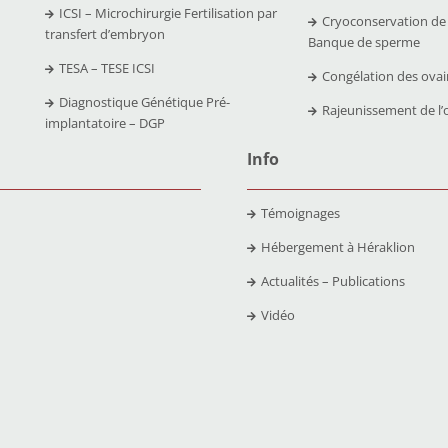
ICSI – Microchirurgie Fertilisation par
Cryoconservation de
transfert d’embryon
Banque de sperme
TESA – TESE ICSI
Congélation des ovai
Diagnostique Génétique Pré-
Rajeunissement de l’
implantatoire – DGP
Info
Témoignages
Hébergement à Héraklion
Actualités – Publications
Vidéo