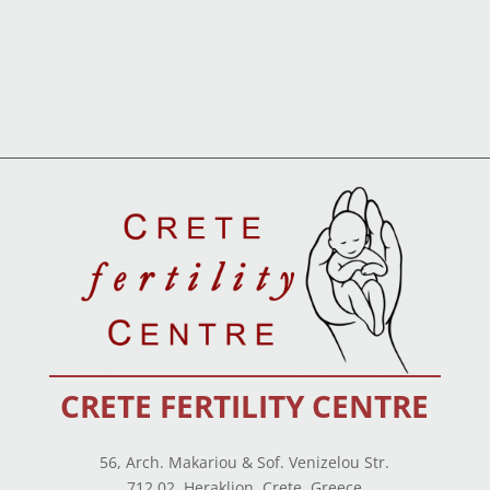
CRETE FERTILITY CENTRE
56, Arch. Makariou & Sof. Venizelou Str.
712 02, Heraklion, Crete, Greece