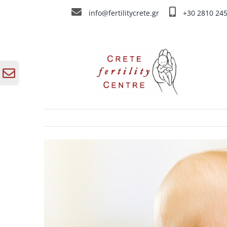
Skip
info@fertilitycrete.gr
+30 2810 24
to
content
Toggle
Sliding
Bar
Area