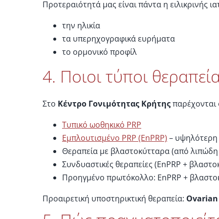
Προτεραιότητά μας είναι πάντα η ειλικρινής ι
την ηλικία
τα υπερηχογραφικά ευρήματα
το ορμονικό προφίλ
4. Ποιοι τύποι θεραπεία
Στο
Κέντρο Γονιμότητας Κρήτης
παρέχονται ο
Τυπικό ωοθηκικό PRP
Εμπλουτισμένο PRP (EnPRP)
– υψηλότερη
Θεραπεία με βλαστοκύτταρα (από λιπώδη 
Συνδυαστικές θεραπείες (EnPRP + βλαστο
Προηγμένο πρωτόκολλο: EnPRP + βλαστο
Προαιρετική υποστηρικτική θεραπεία:
Ovarian