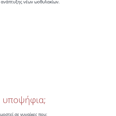
ς ανάπτυξης νέων ωοθυλακίων.
ν
η υποψήφια;
οστεί σε γυναίκες που: