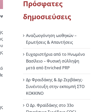
Πρόσφατες
δημοσιεύσεις
ον
ής
Αναζωογόνηση ωοθηκών –
ις
Ερωτήσεις & Απαντήσεις
ου
ης
Ευχαριστήρια από το Ηνωμένο
Βασίλειο – Φυσική σύλληψη
μετά από Enriched PRP
πό
θε
Δρ Φραιδάκης & Δρ Ζερβάκης-
Συνέντευξη στην εκπομπή ΣΤΟ
ΚΟΚΚΙΝΟ
Ο Δρ. Φραϊδάκης στο 33ο
ης