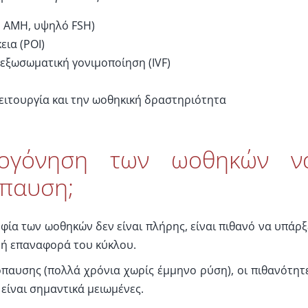
 AMH, υψηλό FSH)
ια (POI)
 εξωσωματική γονιμοποίηση (IVF)
ειτουργία και την ωοθηκική δραστηριότητα
ογόνηση των ωοθηκών ν
όπαυση;
φία των ωοθηκών δεν είναι πλήρης, είναι πιθανό να υπάρξ
νή επαναφορά του κύκλου.
παυσης (πολλά χρόνια χωρίς έμμηνο ρύση), οι πιθανότητ
είναι σημαντικά μειωμένες.