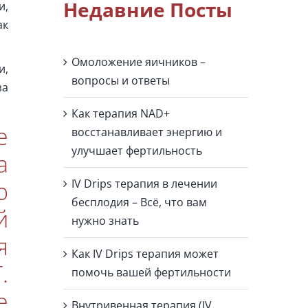
Недавние Посты
и,
ак
Омоложение яичников –
и,
вопросы и ответы
за
Как терапия NAD+
е
восстанавливает энергию и
улучшает фертильность
а
ю
IV Drips терапия в лечении
бесплодия – Всё, что вам
й
нужно знать
я
Как IV Drips терапия может
.
помочь вашей фертильности
е
Внутривенная терапия (IV