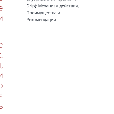
е
Drip): Механизм действия,
Преимущества и
и
Рекомендации
е
.
,
и
о
я
ь