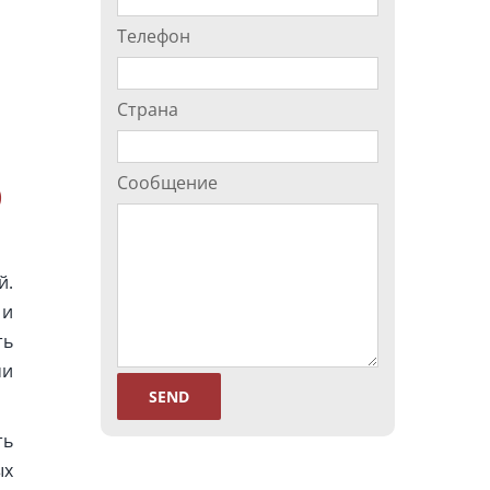
Телефон
Страна
Сообщение
О
й.
 и
ть
ми
ть
ых