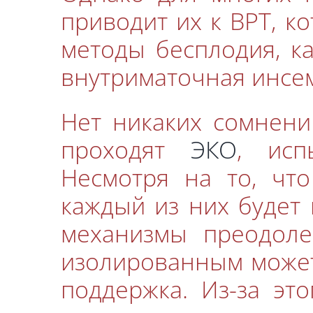
приводит их к ВРТ, к
методы бесплодия, к
внутриматочная инсе
Нет никаких сомнени
проходят
ЭКО
, исп
Несмотря на то, чт
каждый из них будет
механизмы преодолен
изолированным може
поддержка. Из-за это