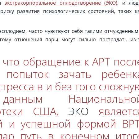
ся
экстракорпоральное оплодотворение (ЭКО)
, и люд
иску развития психологических состояний, таких к
есплодием, часто чувствуют себя такими отчужденным
тому отношения пары могут сильно пострадать из-
 что обращение к АРТ посл
 попыток зачать ребенк
тресса в и без того сложну
анным Национально
иотеки США,
ЭКО
являетс
й и успешной формой ВРТ
пар путь в конечном итог