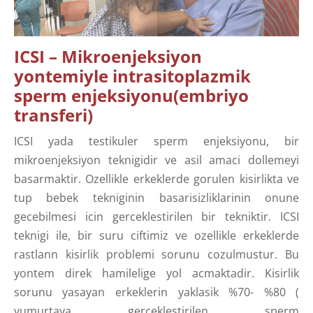
ICSI – Mikroenjeksiyon
yontemiyle intrasitoplazmik
sperm enjeksiyonu(embriyo
transferi)
ICSI yada testikuler sperm enjeksiyonu, bir
mikroenjeksiyon teknigidir ve asil amaci dollemeyi
basarmaktir. Ozellikle erkeklerde gorulen kisirlikta ve
tup bebek tekniginin basarisizliklarinin onune
gecebilmesi icin gerceklestirilen bir tekniktir. ICSI
teknigi ile, bir suru ciftimiz ve ozellikle erkeklerde
rastlann kisirlik problemi sorunu cozulmustur. Bu
yontem direk hamilelige yol acmaktadir. Kisirlik
sorunu yasayan erkeklerin yaklasik %70- %80 (
yumurtaya gerceklestirilen sperm