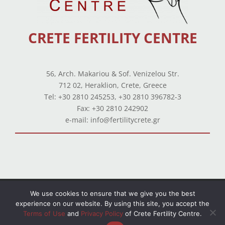
CRETE FERTILITY CENTRE
56, Arch. Makariou & Sof. Venizelou Str.
712 02, Heraklion, Crete, Greece
Tel: +30 2810 245253, +30 2810 396782-3
Fax: +30 2810 242902
e-mail: info@fertilitycrete.gr
Terms of use
–
Privacy Policy
–
Balance Sheets
We use cookies to ensure that we give you the best
experience on our website. By using this site, you accept the
© Copyright 2026 All Rights Reserved. Powered by
Terms of Use
and
Privacy Policy
of Crete Fertility Centre.
OpenIT