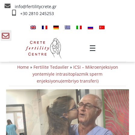
Skip
info@fertilitycrete.gr
to
+30 2810 245253
content
Ana sayfa
Girit Fertilite Merkezi
gle
☰
ding
Fertilite Tedaviler
Home
»
Fertilite Tedaviler
»
ICSI – Mikroenjeksiyon
a
Bilgi
yontemiyle intrasitoplazmik sperm
enjeksiyonu(embriyo transferi)
Bize Ulaşın