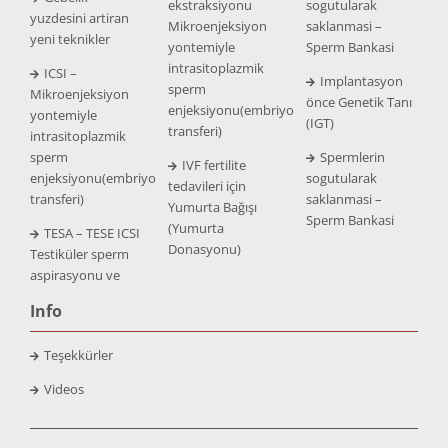
ekstraksiyonu
sogutularak
yuzdesini artiran
Mikroenjeksiyon
saklanmasi –
yeni teknikler
yontemiyle
Sperm Bankasi
intrasitoplazmik
ICSI –
Implantasyon
sperm
Mikroenjeksiyon
önce Genetik Tanı
enjeksiyonu(embriyo
yontemiyle
(IGT)
transferi)
intrasitoplazmik
sperm
Spermlerin
IVF fertilite
enjeksiyonu(embriyo
sogutularak
tedavileri için
transferi)
saklanmasi –
Yumurta Bağışı
Sperm Bankasi
(Yumurta
TESA – TESE ICSI
Donasyonu)
Testiküler sperm
aspirasyonu ve
Info
Teşekkürler
Videos