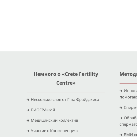
Немного о «Crete Fertility
Метод
Centre»
Иннов
помогаю
Несколько слов от Г-на Фрайдакиса
Сперм
БИОГРАФИЯ
Обраб
Медицинский коллектив
спермат
Участие в Конференциях
ВМИ вн