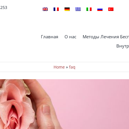
5253
чников – вопросы и ответы
Главная
О нас
Методы Лечения Бес
новости
Внутр
Home
»
faq