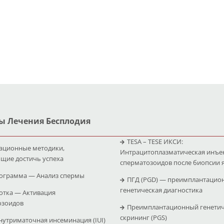
ы Лечения Бесплодия
TESA – TESE ИКСИ:
ационные методики,
Интрацитоплазматическая инъе
щие достичь успеха
сперматозоидов после биопсии 
ограмма — Анализ спермы
ПГД (PGD) — преимплантацио
генетическая диагностика
отка — Активация
озоидов
Преимплантационный генети
скрининг (PGS)
утриматочная инсеминация (IUI)