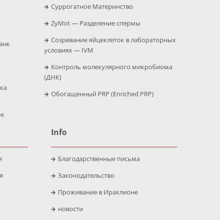
Суррогатное Материнство
ZyMot — Pазделение спермы
Созревание яйцеклеток в лабораторных
анк
условиях — IVM
Контроль молекулярного микробиома
(ДНК)
ика
Обогащенный PRP (Enriched PRP)
ок
Info
я
Благодарственные письма
я
Законодательство
Проживание в Ираклионе
новости