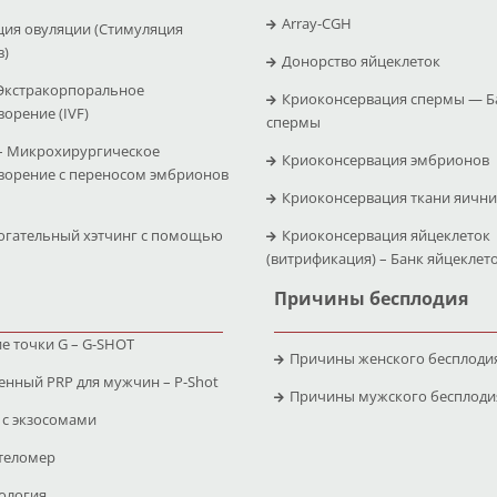
Array-CGH
ция овуляции (Стимуляция
в)
Донорство яйцеклеток
 Экстракорпоральное
Криоконсервация спермы — Б
орение (IVF)
спермы
– Микрохирургическое
Криоконсервация эмбрионов
ворение с переносом эмбрионов
Криоконсервация ткани яичн
огательный хэтчинг с помощью
Криоконсервация яйцеклеток
(витрификация) – Банк яйцеклет
Причины бесплодия
е точки G – G-SHOT
Причины женского бесплоди
нный PRP для мужчин – P-Shot
Причины мужского бесплоди
 с экзосомами
теломер
ология