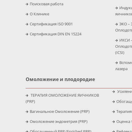
Поисковая работа
Индук
O Клинике
яичнико
Сертификация ISO 9001
ЭКО –
Оплодотв
Сертификация DIN EN 15224
ИКСИ 
Оплодот
(ICSI)
Вспом
лазера
Омоложение и плодородие
Усилени
ТЕРАПИЯ ОМОЛОЖЕНИЕ ЯИЧНИКОВ
(PRP)
Обогаще
Вагинальное Омоложение (PRP)
Терапия
Омоложение эндометрия (PRP)
Оценка 
Обогащенный PRP (Enriched PRP)
Рефлекс