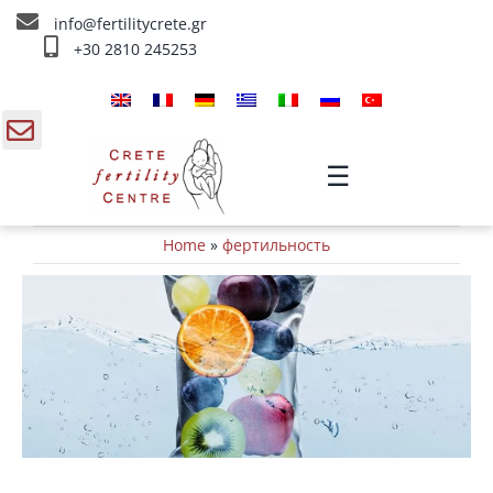
Skip
info@fertilitycrete.gr
to
+30 2810 245253
content
Главная
О нас
gle
☰
Как IV Drips терапия может помочь
ding
Методы Лечения Бесплодия
вашей фертильности
Home
»
фертильность
новости
a
Омоложение и плодородие
Внутривенное лечение
Инфо
Контакты