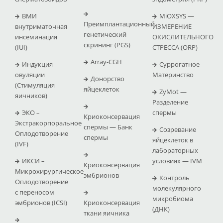
ВМИ
MiOXSYS —
Преимплантационный
внутриматочная
ИЗМЕРЕНИЕ
генетический
инсеминация
ОКИСЛИТЕЛЬНОГО
скрининг (PGS)
(IUI)
СТРЕССА (ΟRP)
Array-CGH
Индукция
Суррогатное
овуляции
Материнство
Донорство
(Стимуляция
яйцеклеток
ZyMot —
яичников)
Pазделение
ЭКО –
спермы
Криоконсервация
Экстракорпоральное
спермы — Банк
Созревание
Оплодотворение
спермы
яйцеклеток в
(IVF)
лабораторных
ИКСИ –
условиях — IVM
Криоконсервация
Микрохирургическое
эмбрионов
Контроль
Оплодотворение
молекулярного
с переносом
микробиома
эмбрионов (ICSI)
Криоконсервация
(ДНК)
ткани яичника