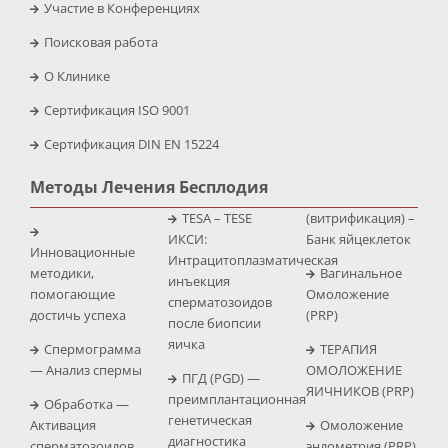
Участие в Конференциях
Поисковая работа
O Клинике
Сертификация ISO 9001
Сертификация DIN EN 15224
Методы Лечения Бесплодия
TESA – TESE
(витрификация) –
ИКСИ:
Банк яйцеклеток
Инновационные
Интрацитоплазматическая
методики,
Вагинальное
инъекция
помогающие
Омоложение
сперматозоидов
достичь успеха
(PRP)
после биопсии
яичка
Спермограмма
ТЕРАПИЯ
— Анализ спермы
ОМОЛОЖЕНИЕ
ПГД (PGD) —
ЯИЧНИКОВ (PRP)
преимплантационная
Обработка —
генетическая
Активация
Омоложение
диагностика
сперматозоидов
эндометрия (PRP)