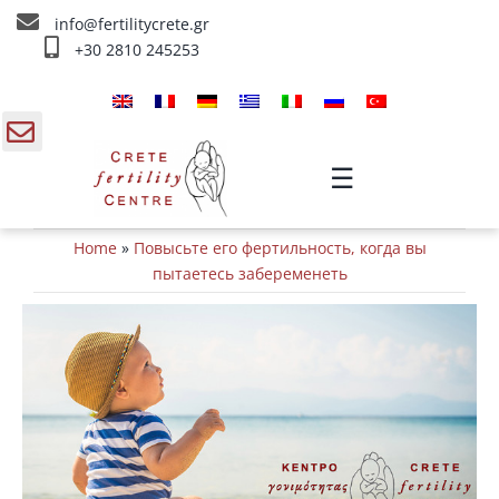
Skip
info@fertilitycrete.gr
to
+30 2810 245253
content
Главная
О нас
gle
☰
ding
Методы Лечения Бесплодия
Home
»
Повысьте его фертильность, когда вы
a
Омоложение и плодородие
пытаетесь забеременеть
Внутривенное лечение
Инфо
Контакты