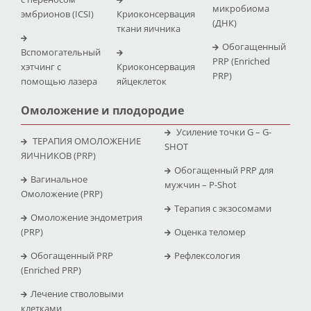
микробиома
эмбрионов (ICSI)
Криоконсервация
(ДНК)
ткани яичника
Обогащенный
Вспомогательный
PRP (Enriched
хэтчинг с
Криоконсервация
PRP)
помощью лазера
яйцеклеток
Омоложение и плодородие
Усиление точки G – G-
ТЕРАПИЯ ОМОЛОЖЕНИЕ
SHOT
ЯИЧНИКОВ (PRP)
Обогащенный PRP для
Вагинальное
мужчин – P-Shot
Омоложение (PRP)
Терапия с экзосомами
Омоложение эндометрия
(PRP)
Оценка теломер
Обогащенный PRP
Рефлексология
(Enriched PRP)
Лечение стволовыми
клетками