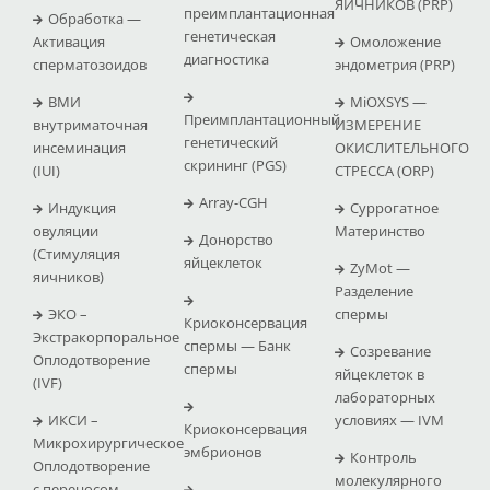
ЯИЧНИКОВ (PRP)
преимплантационная
Обработка —
генетическая
Активация
Омоложение
диагностика
сперматозоидов
эндометрия (PRP)
ВМИ
MiOXSYS —
Преимплантационный
внутриматочная
ИЗМЕРЕНИЕ
генетический
инсеминация
ОКИСЛИТЕЛЬНОГО
скрининг (PGS)
(IUI)
СТРЕССА (ΟRP)
Array-CGH
Индукция
Суррогатное
овуляции
Материнство
Донорство
(Стимуляция
яйцеклеток
ZyMot —
яичников)
Pазделение
ЭКО –
спермы
Криоконсервация
Экстракорпоральное
спермы — Банк
Созревание
Оплодотворение
спермы
яйцеклеток в
(IVF)
лабораторных
ИКСИ –
условиях — IVM
Криоконсервация
Микрохирургическое
эмбрионов
Контроль
Оплодотворение
молекулярного
с переносом