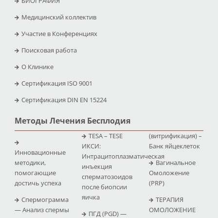
БИОГРАФИЯ
Медицинский коллектив
Участие в Конференциях
Поисковая работа
O Клинике
Сертификация ISO 9001
Сертификация DIN EN 15224
Методы Лечения Бесплодия
TESA – TESE
(витрификация) –
ИКСИ:
Банк яйцеклеток
Инновационные
Интрацитоплазматическая
методики,
Вагинальное
инъекция
помогающие
Омоложение
сперматозоидов
достичь успеха
(PRP)
после биопсии
яичка
Спермограмма
ТЕРАПИЯ
— Анализ спермы
ОМОЛОЖЕНИЕ
ПГД (PGD) —