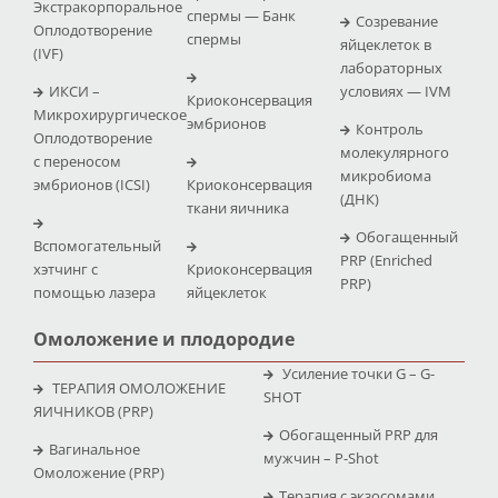
Экстракорпоральное
спермы — Банк
Созревание
Оплодотворение
спермы
яйцеклеток в
(IVF)
лабораторных
ИКСИ –
условиях — IVM
Криоконсервация
Микрохирургическое
эмбрионов
Контроль
Оплодотворение
молекулярного
с переносом
микробиома
эмбрионов (ICSI)
Криоконсервация
(ДНК)
ткани яичника
Обогащенный
Вспомогательный
PRP (Enriched
хэтчинг с
Криоконсервация
PRP)
помощью лазера
яйцеклеток
Омоложение и плодородие
Усиление точки G – G-
ТЕРАПИЯ ОМОЛОЖЕНИЕ
SHOT
ЯИЧНИКОВ (PRP)
Обогащенный PRP для
Вагинальное
мужчин – P-Shot
Омоложение (PRP)
Терапия с экзосомами