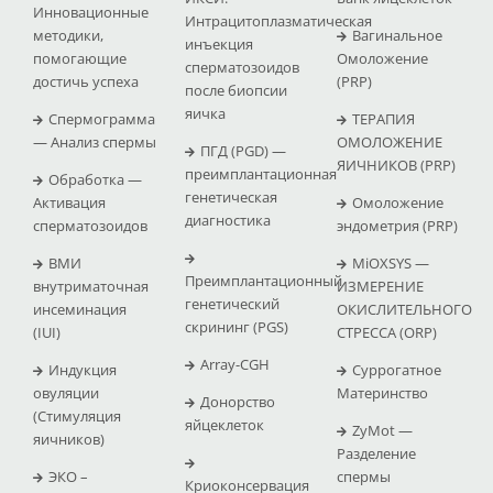
Инновационные
Интрацитоплазматическая
методики,
Вагинальное
инъекция
помогающие
Омоложение
сперматозоидов
достичь успеха
(PRP)
после биопсии
яичка
Спермограмма
ТЕРАПИЯ
— Анализ спермы
ОМОЛОЖЕНИЕ
ПГД (PGD) —
ЯИЧНИКОВ (PRP)
преимплантационная
Обработка —
генетическая
Активация
Омоложение
диагностика
сперматозоидов
эндометрия (PRP)
ВМИ
MiOXSYS —
Преимплантационный
внутриматочная
ИЗМЕРЕНИЕ
генетический
инсеминация
ОКИСЛИТЕЛЬНОГО
скрининг (PGS)
(IUI)
СТРЕССА (ΟRP)
Array-CGH
Индукция
Суррогатное
овуляции
Материнство
Донорство
(Стимуляция
яйцеклеток
ZyMot —
яичников)
Pазделение
ЭКО –
спермы
Криоконсервация