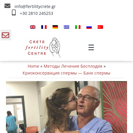
Skip
info@fertilitycrete.gr
to
+30 2810 245253
content
Главная
О нас
gle
☰
ding
Методы Лечения Бесплодия
Home
»
Методы Лечения Бесплодия
»
a
Омоложение и плодородие
Криоконсервация спермы — Банк спермы
Внутривенное лечение
Инфо
Контакты