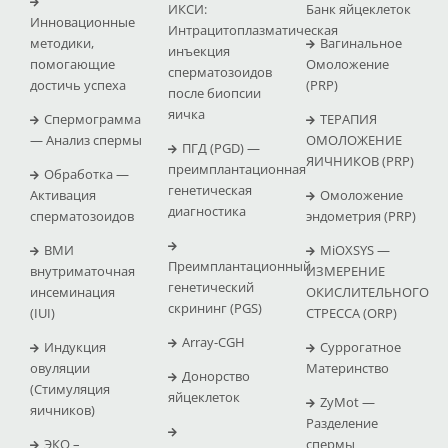
ИКСИ:
Банк яйцеклеток
Инновационные
Интрацитоплазматическая
методики,
Вагинальное
инъекция
помогающие
Омоложение
сперматозоидов
достичь успеха
(PRP)
после биопсии
яичка
Спермограмма
ТЕРАПИЯ
— Анализ спермы
ОМОЛОЖЕНИЕ
ПГД (PGD) —
ЯИЧНИКОВ (PRP)
преимплантационная
Обработка —
генетическая
Активация
Омоложение
диагностика
сперматозоидов
эндометрия (PRP)
ВМИ
MiOXSYS —
Преимплантационный
внутриматочная
ИЗМЕРЕНИЕ
генетический
инсеминация
ОКИСЛИТЕЛЬНОГО
скрининг (PGS)
(IUI)
СТРЕССА (ΟRP)
Array-CGH
Индукция
Суррогатное
овуляции
Материнство
Донорство
(Стимуляция
яйцеклеток
ZyMot —
яичников)
Pазделение
ЭКО –
спермы