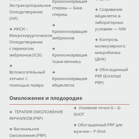
Криоконсервация
Экстракорпоральное
спермы — Банк
Созревание
Оплодотворение
спермы
яйцеклеток в
(IVF)
лабораторных
ИКСИ –
условиях — IVM
Криоконсервация
Микрохирургическое
эмбрионов
Контроль
Оплодотворение
молекулярного
с переносом
микробиома
эмбрионов (ICSI)
Криоконсервация
(ДНК)
ткани яичника
Обогащенный
Вспомогательный
PRP (Enriched
хэтчинг с
Криоконсервация
PRP)
помощью лазера
яйцеклеток
Омоложение и плодородие
Усиление точки G – G-
ТЕРАПИЯ ОМОЛОЖЕНИЕ
SHOT
ЯИЧНИКОВ (PRP)
Обогащенный PRP для
Вагинальное
мужчин – P-Shot
Омоложение (PRP)