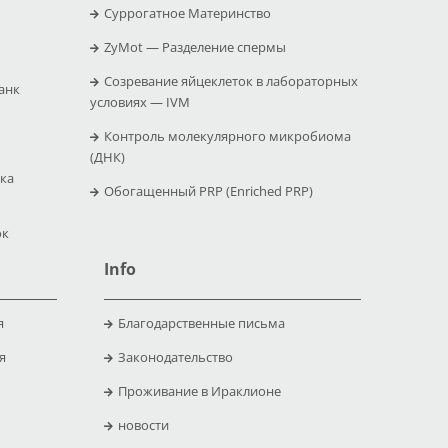
Суррогатное Материнство
ZyMot — Pазделение спермы
Созревание яйцеклеток в лабораторных
анк
условиях — IVM
Контроль молекулярного микробиома
(ДНК)
ика
Обогащенный PRP (Enriched PRP)
ок
Info
я
Благодарственные письма
я
Законодательство
Проживание в Ираклионе
новости