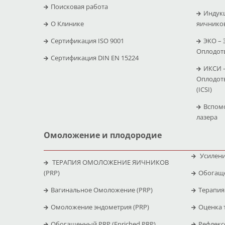
Поисковая работа
Индук
O Клинике
яичнико
Сертификация ISO 9001
ЭКО –
Оплодотв
Сертификация DIN EN 15224
ИКСИ 
Оплодот
(ICSI)
Вспом
лазера
Омоложение и плодородие
Усилени
ТЕРАПИЯ ОМОЛОЖЕНИЕ ЯИЧНИКОВ
(PRP)
Обогаще
Вагинальное Омоложение (PRP)
Терапия
Омоложение эндометрия (PRP)
Оценка 
Обогащенный PRP (Enriched PRP)
Рефлекс