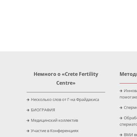
Немного о «Crete Fertility
Метод
Centre»
Иннов
помогаю
Несколько слов от Г-на Фрайдакиса
Сперм
БИОГРАФИЯ
Обраб
Медицинский коллектив
спермат
Участие в Конференциях
ВМИ вн