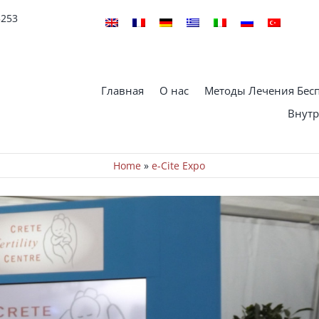
5253
Главная
О нас
Методы Лечения Бес
Внутр
Home
»
e-Cite Expo