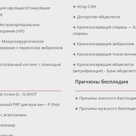
Array-CGH
ция овуляции (Стимуляция
в)
Донорство яйцеклеток
 Экстракорпоральное
Криоконсервация спермы — Б
орение (IVF)
спермы
– Микрохирургическое
Криоконсервация эмбрионов
ворение с переносом эмбрионов
Криоконсервация ткани яичн
огательный хэтчинг с помощью
Криоконсервация яйцеклеток
(витрификация) – Банк яйцеклет
Причины бесплодия
е точки G – G-SHOT
Причины женского бесплоди
нный PRP для мужчин – P-Shot
Причины мужского бесплоди
 с экзосомами
теломер
ология