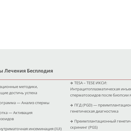
ы Лечения Бесплодия
TESA – TESE ИКСИ:
ационные методики,
Интрацитоплазматическая инъе
щие достичь успеха
сперматозоидов после биопсии 
ограмма — Анализ спермы
ПГД (PGD) — преимплантацио
генетическая диагностика
отка — Активация
озоидов
Преимплантационный генети
скрининг (PGS)
утриматочная инсеминация (IUI)