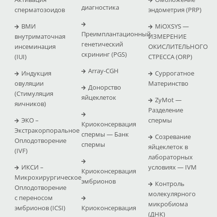
диагностика
сперматозоидов
эндометрия (PRP)
ВМИ
MiOXSYS —
Преимплантационный
внутриматочная
ИЗМЕРЕНИЕ
генетический
инсеминация
ОКИСЛИТЕЛЬНОГО
скрининг (PGS)
(IUI)
СТРЕССА (ΟRP)
Array-CGH
Индукция
Суррогатное
овуляции
Материнство
Донорство
(Стимуляция
яйцеклеток
ZyMot —
яичников)
Pазделение
ЭКО –
спермы
Криоконсервация
Экстракорпоральное
спермы — Банк
Созревание
Оплодотворение
спермы
яйцеклеток в
(IVF)
лабораторных
ИКСИ –
условиях — IVM
Криоконсервация
Микрохирургическое
эмбрионов
Контроль
Оплодотворение
молекулярного
с переносом
микробиома
эмбрионов (ICSI)
Криоконсервация
(ДНК)