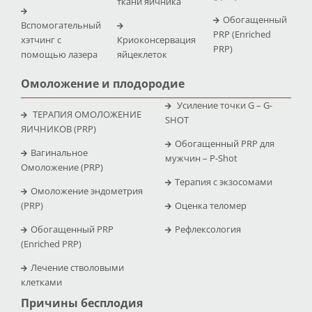
ткани яичника
Обогащенный
Вспомогательный
PRP (Enriched
хэтчинг с
Криоконсервация
PRP)
помощью лазера
яйцеклеток
Омоложение и плодородие
Усиление точки G – G-
ТЕРАПИЯ ОМОЛОЖЕНИЕ
SHOT
ЯИЧНИКОВ (PRP)
Обогащенный PRP для
Вагинальное
мужчин – P-Shot
Омоложение (PRP)
Терапия с экзосомами
Омоложение эндометрия
(PRP)
Оценка теломер
Обогащенный PRP
Рефлексология
(Enriched PRP)
Лечение стволовыми
клетками
Причины бесплодия