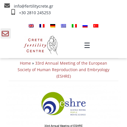
Skip
info@fertilitycrete.gr
to
+30 2810 245253
content
Главная
О нас
gle
☰
ding
Методы Лечения Бесплодия
Home
»
33rd Annual Meeting of the European
a
Омоложение и плодородие
Society of Human Reproduction and Embryology
(ESHRE)
Внутривенное лечение
Инфо
Контакты