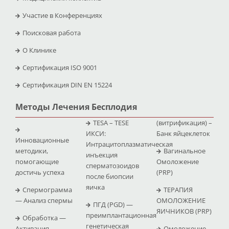
Участие в Конференциях
Поисковая работа
O Клинике
Сертификация ISO 9001
Сертификация DIN EN 15224
Методы Лечения Бесплодия
TESA – TESE
(витрификация) –
ИКСИ:
Банк яйцеклеток
Инновационные
Интрацитоплазматическая
методики,
Вагинальное
инъекция
помогающие
Омоложение
сперматозоидов
достичь успеха
(PRP)
после биопсии
яичка
Спермограмма
ТЕРАПИЯ
— Анализ спермы
ОМОЛОЖЕНИЕ
ПГД (PGD) —
ЯИЧНИКОВ (PRP)
преимплантационная
Обработка —
генетическая
Активация
Омоложение