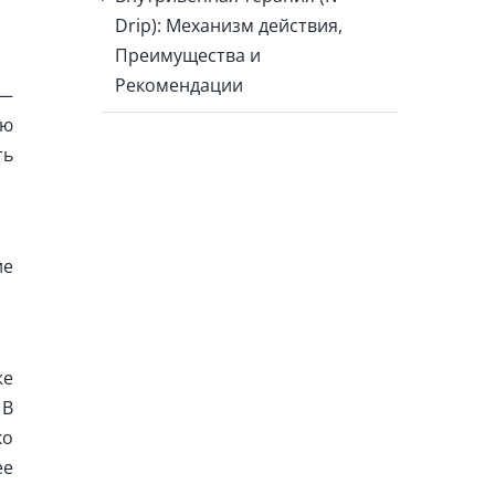
Drip): Механизм действия,
Преимущества и
Рекомендации
—
ью
ть
ие
же
 В
ко
ее