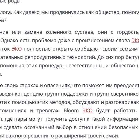
ые роды.
ога. Как далеко мы продвинулись как общество, помог
ей?
ние или замена коленного сустава, они с гордост
 Однако есть проблема даже с произнесением слова
ЭК
енток
ЭКО
полностью открыто сообщают своим семьям
ательных репродуктивных технологий. До сих пор быту
помощью этих процедур, неестественны, и общество 
.
о своих страхах и опасениях, что поможет им преодоле
 введя концепцию групп поддержки и групп сверстнико
 дети с помощью этих методов, обсуждают и разговарива
сомнениях и тревогах. Bloom
ЭКО
будет работать
п, где пары могут получить доступ к такой информации
м сделать осознанный выбор в отношении безопасных
ии важного решения о расширении своей семьи.