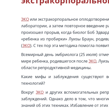
экстракорпорально
ЭКО
или экстракорпоральное оплодотворение
лаборатории, а затем повторное введение ра
произошел прорыв, когда биолог Боб Эдвар
«ребенка из пробирки» Луизы Браун, роди
(
ЭКО
). С тех пор эта методика помогла появ
Всемирный день эмбриолога (25 июля) отме
мире ребенка, родившегося после
ЭКО
, Луиз
области репродуктивной медицины.
Какие мифы и заблуждения существуют 
технологий?
Вокруг
ЭКО
и других вспомогательных репр
заблуждений. Однако дело в том, что многи
знаний об этих техниках. Избавление от эт