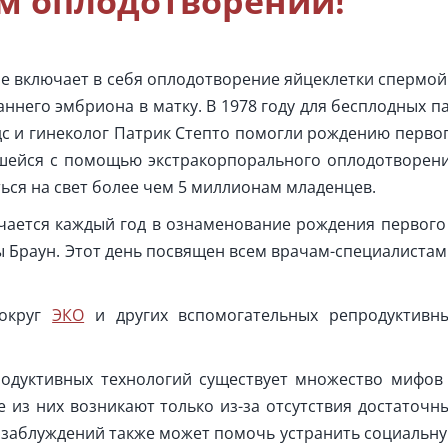
м оплодотворении!
 включает в себя оплодотворение яйцеклетки спермой
ннего эмбриона в матку. В 1978 году для бесплодных п
дс и гинеколог Патрик Степто помогли рождению перво
вшейся с помощью экстракорпорального оплодотворен
иться на свет более чем 5 миллионам младенцев.
чается каждый год в ознаменование рождения первого
ы Браун. Этот день посвящен всем врачам-специалистам
вокруг
ЭКО
и других вспомогательных репродуктивн
одуктивных технологий существует множество мифов
е из них возникают только из-за отсутствия достаточн
их заблуждений также может помочь устранить социальн