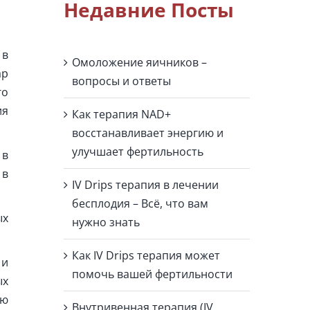
Недавние Посты
 в
Омоложение яичников –
ар
вопросы и ответы
го
ия
Как терапия NAD+
восстанавливает энергию и
улучшает фертильность
 в
 в
IV Drips терапия в лечении
бесплодия – Всё, что вам
ых
нужно знать
Как IV Drips терапия может
 и
помочь вашей фертильности
ых
ую
Внутривенная терапия (IV