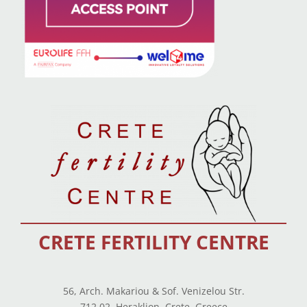
CRETE FERTILITY CENTRE
56, Arch. Makariou & Sof. Venizelou Str.
712 02, Heraklion, Crete, Greece