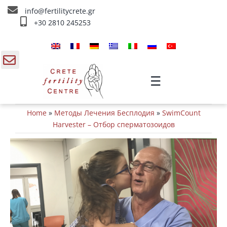
Skip
info@fertilitycrete.gr
to
+30 2810 245253
content
Главная
О нас
gle
☰
ding
Методы Лечения Бесплодия
Home
»
Методы Лечения Бесплодия
»
SwimCount
a
Омоложение и плодородие
Harvester – Отбор сперматозоидов
Внутривенное лечение
Инфо
Контакты