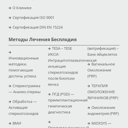
O Клинике
Сертификация ISO 9001
Сертификация DIN EN 15224
Методы Лечения Бесплодия
TESA – TESE
(витрификация) –
ИКСИ:
Банк яйцеклеток
Инновационные
Интрацитоплазматическая
методики,
Вагинальное
инъекция
помогающие
Омоложение
сперматозоидов
достичь успеха
(PRP)
после биопсии
яичка
Спермограмма
ТЕРАПИЯ
— Анализ спермы
ОМОЛОЖЕНИЕ
ПГД (PGD) —
ЯИЧНИКОВ (PRP)
преимплантационная
Обработка —
генетическая
Активация
Омоложение
диагностика
сперматозоидов
эндометрия (PRP)
ВМИ
MiOXSYS —
Преимплантационный