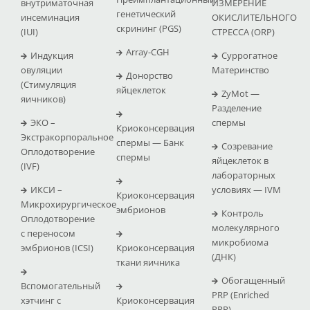
внутриматочная
ИЗМЕРЕНИЕ
генетический
инсеминация
ОКИСЛИТЕЛЬНОГО
скрининг (PGS)
(IUI)
СТРЕССА (ΟRP)
Array-CGH
Индукция
Суррогатное
овуляции
Материнство
Донорство
(Стимуляция
яйцеклеток
ZyMot —
яичников)
Pазделение
ЭКО –
спермы
Криоконсервация
Экстракорпоральное
спермы — Банк
Созревание
Оплодотворение
спермы
яйцеклеток в
(IVF)
лабораторных
ИКСИ –
условиях — IVM
Криоконсервация
Микрохирургическое
эмбрионов
Контроль
Оплодотворение
молекулярного
с переносом
микробиома
эмбрионов (ICSI)
Криоконсервация
(ДНК)
ткани яичника
Обогащенный
Вспомогательный
PRP (Enriched
хэтчинг с
Криоконсервация
PRP)