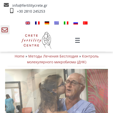
Skip
info@fertilitycrete.gr
to
+30 2810 245253
content
Главная
О нас
gle
☰
ding
Методы Лечения Бесплодия
Home
»
Методы Лечения Бесплодия
»
Контроль
a
Омоложение и плодородие
молекулярного микробиома (ДНК)
Внутривенное лечение
Инфо
Контакты