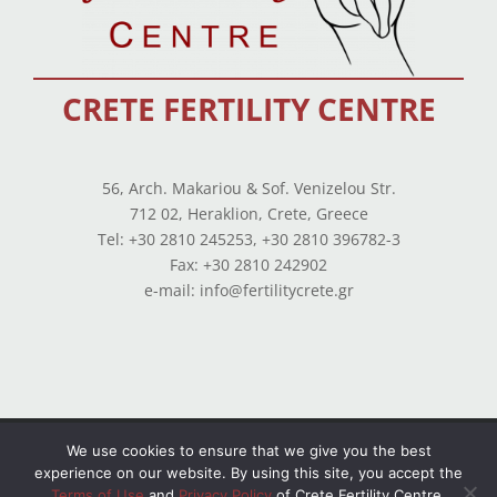
CRETE FERTILITY CENTRE
56, Arch. Makariou & Sof. Venizelou Str.
712 02, Heraklion, Crete, Greece
Tel: +30 2810 245253, +30 2810 396782-3
Fax: +30 2810 242902
e-mail: info@fertilitycrete.gr
Terms of use
—
Privacy Policy
—
Balance Sheets
We use cookies to ensure that we give you the best
experience on our website. By using this site, you accept the
© Copyright 2026 All Rights Reserved. Powered by
Terms of Use
and
Privacy Policy
of Crete Fertility Centre.