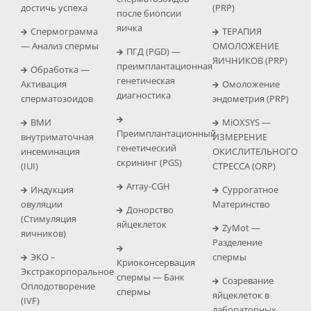
достичь успеха
(PRP)
после биопсии
яичка
Спермограмма
ТЕРАПИЯ
— Анализ спермы
ОМОЛОЖЕНИЕ
ПГД (PGD) —
ЯИЧНИКОВ (PRP)
преимплантационная
Обработка —
генетическая
Активация
Омоложение
диагностика
сперматозоидов
эндометрия (PRP)
ВМИ
MiOXSYS —
Преимплантационный
внутриматочная
ИЗМЕРЕНИЕ
генетический
инсеминация
ОКИСЛИТЕЛЬНОГО
скрининг (PGS)
(IUI)
СТРЕССА (ΟRP)
Array-CGH
Индукция
Суррогатное
овуляции
Материнство
Донорство
(Стимуляция
яйцеклеток
ZyMot —
яичников)
Pазделение
ЭКО –
спермы
Криоконсервация
Экстракорпоральное
спермы — Банк
Созревание
Оплодотворение
спермы
яйцеклеток в
(IVF)
лабораторных