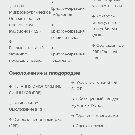
ИКСИ –
условиях — IVM
Криоконсервация
Микрохирургическое
эмбрионов
Контроль
Оплодотворение
молекулярного
с переносом
микробиома
эмбрионов (ICSI)
Криоконсервация
(ДНК)
ткани яичника
Обогащенный
Вспомогательный
PRP (Enriched
хэтчинг с
Криоконсервация
PRP)
помощью лазера
яйцеклеток
Омоложение и плодородие
Усиление точки G – G-
ТЕРАПИЯ ОМОЛОЖЕНИЕ
SHOT
ЯИЧНИКОВ (PRP)
Обогащенный PRP для
Вагинальное
мужчин – P-Shot
Омоложение (PRP)
Терапия с экзосомами
Омоложение эндометрия
(PRP)
Оценка теломер