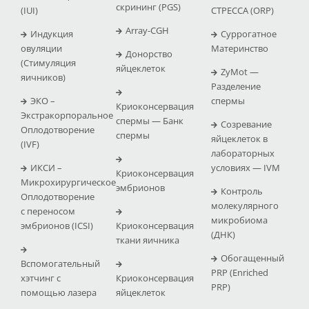
скрининг (PGS)
(IUI)
СТРЕССА (ΟRP)
Array-CGH
Индукция
Суррогатное
овуляции
Материнство
Донорство
(Стимуляция
яйцеклеток
ZyMot —
яичников)
Pазделение
ЭКО –
спермы
Криоконсервация
Экстракорпоральное
спермы — Банк
Созревание
Оплодотворение
спермы
яйцеклеток в
(IVF)
лабораторных
ИКСИ –
условиях — IVM
Криоконсервация
Микрохирургическое
эмбрионов
Контроль
Оплодотворение
молекулярного
с переносом
микробиома
эмбрионов (ICSI)
Криоконсервация
(ДНК)
ткани яичника
Обогащенный
Вспомогательный
PRP (Enriched
хэтчинг с
Криоконсервация
PRP)
помощью лазера
яйцеклеток