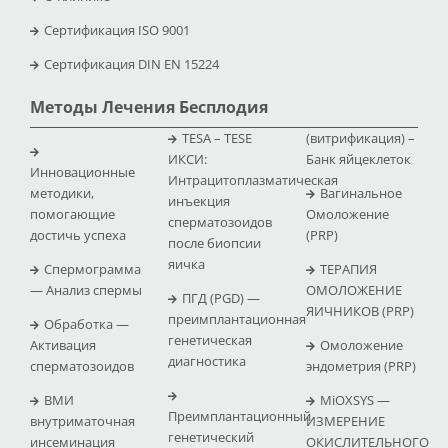
Сертификация ISO 9001
Сертификация DIN EN 15224
Методы Лечения Бесплодия
TESA – TESE
(витрификация) –
ИКСИ:
Банк яйцеклеток
Инновационные
Интрацитоплазматическая
методики,
Вагинальное
инъекция
помогающие
Омоложение
сперматозоидов
достичь успеха
(PRP)
после биопсии
яичка
Спермограмма
ТЕРАПИЯ
— Анализ спермы
ОМОЛОЖЕНИЕ
ПГД (PGD) —
ЯИЧНИКОВ (PRP)
преимплантационная
Обработка —
генетическая
Активация
Омоложение
диагностика
сперматозоидов
эндометрия (PRP)
ВМИ
MiOXSYS —
Преимплантационный
внутриматочная
ИЗМЕРЕНИЕ
генетический
инсеминация
ОКИСЛИТЕЛЬНОГО