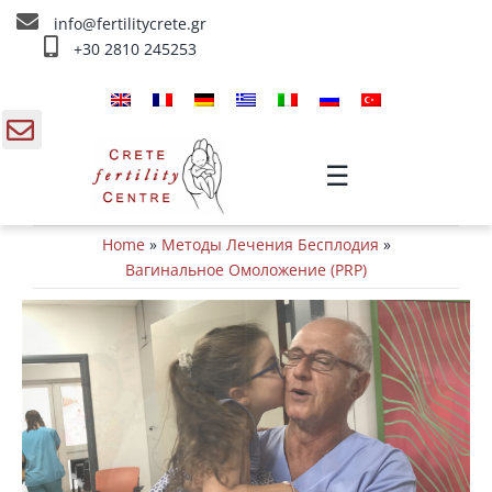
Skip
info@fertilitycrete.gr
to
+30 2810 245253
content
Главная
О нас
gle
☰
ding
Методы Лечения Бесплодия
Home
»
Методы Лечения Бесплодия
»
a
Омоложение и плодородие
Вагинальное Омоложение (PRP)
Внутривенное лечение
Инфо
Контакты