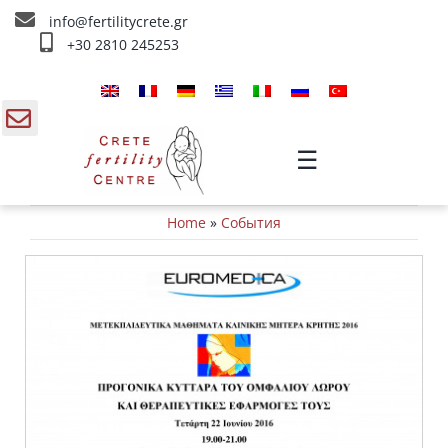
Skip
info@fertilitycrete.gr
to
+30 2810 245253
content
Главная
О нас
gle
☰
ding
Методы Лечения Бесплодия
Home
»
Cобытия
a
Омоложение и плодородие
Внутривенное лечение
Инфо
Контакты