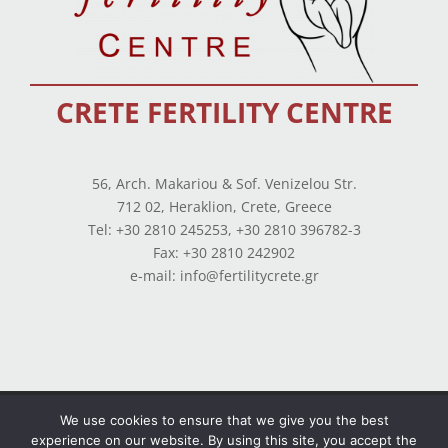
CRETE FERTILITY CENTRE
56, Arch. Makariou & Sof. Venizelou Str.
712 02, Heraklion, Crete, Greece
Tel: +30 2810 245253, +30 2810 396782-3
Fax: +30 2810 242902
e-mail: info@fertilitycrete.gr
Terms of use
—
Privacy Policy
—
Balance Sheets
We use cookies to ensure that we give you the best
experience on our website. By using this site, you accept the