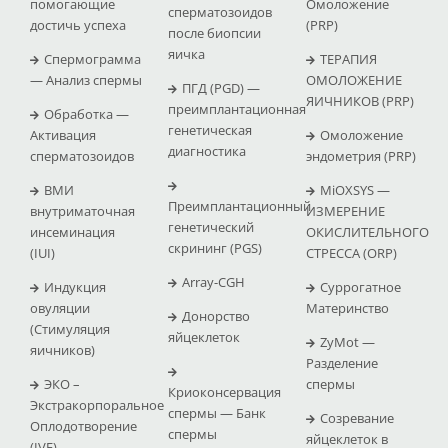
помогающие
Омоложение
сперматозоидов
достичь успеха
(PRP)
после биопсии
яичка
Спермограмма
ТЕРАПИЯ
— Анализ спермы
ОМОЛОЖЕНИЕ
ПГД (PGD) —
ЯИЧНИКОВ (PRP)
преимплантационная
Обработка —
генетическая
Активация
Омоложение
диагностика
сперматозоидов
эндометрия (PRP)
ВМИ
MiOXSYS —
Преимплантационный
внутриматочная
ИЗМЕРЕНИЕ
генетический
инсеминация
ОКИСЛИТЕЛЬНОГО
скрининг (PGS)
(IUI)
СТРЕССА (ΟRP)
Array-CGH
Индукция
Суррогатное
овуляции
Материнство
Донорство
(Стимуляция
яйцеклеток
ZyMot —
яичников)
Pазделение
ЭКО –
спермы
Криоконсервация
Экстракорпоральное
спермы — Банк
Созревание
Оплодотворение
спермы
яйцеклеток в
(IVF)