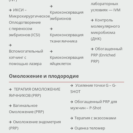
лабораторных
ИКСИ –
условиях — IVM
Криоконсервация
Микрохирургическое
эмбрионов
Контроль
Оплодотворение
молекулярного
с переносом
микробиома
эмбрионов (ICSI)
Криоконсервация
(ДНК)
ткани яичника
Обогащенный
Вспомогательный
PRP (Enriched
хэтчинг с
Криоконсервация
PRP)
помощью лазера
яйцеклеток
Омоложение и плодородие
Усиление точки G – G-
ТЕРАПИЯ ОМОЛОЖЕНИЕ
SHOT
ЯИЧНИКОВ (PRP)
Обогащенный PRP для
Вагинальное
мужчин – P-Shot
Омоложение (PRP)
Терапия с экзосомами
Омоложение эндометрия
(PRP)
Оценка теломер