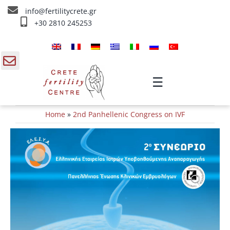
Skip
info@fertilitycrete.gr
to
+30 2810 245253
content
Главная
О нас
gle
☰
ding
Методы Лечения Бесплодия
Home
»
2nd Panhellenic Congress on IVF
a
Омоложение и плодородие
Внутривенное лечение
Инфо
Контакты