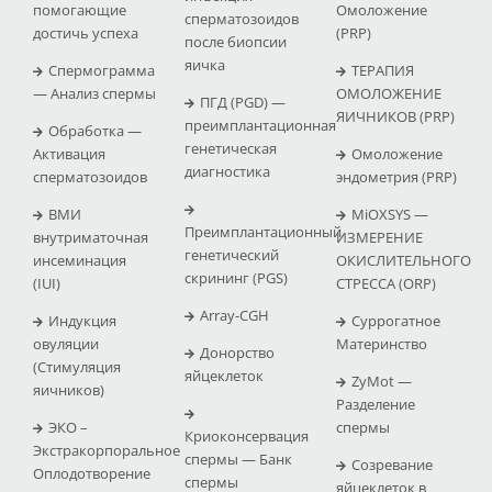
помогающие
Омоложение
сперматозоидов
достичь успеха
(PRP)
после биопсии
яичка
Спермограмма
ТЕРАПИЯ
— Анализ спермы
ОМОЛОЖЕНИЕ
ПГД (PGD) —
ЯИЧНИКОВ (PRP)
преимплантационная
Обработка —
генетическая
Активация
Омоложение
диагностика
сперматозоидов
эндометрия (PRP)
ВМИ
MiOXSYS —
Преимплантационный
внутриматочная
ИЗМЕРЕНИЕ
генетический
инсеминация
ОКИСЛИТЕЛЬНОГО
скрининг (PGS)
(IUI)
СТРЕССА (ΟRP)
Array-CGH
Индукция
Суррогатное
овуляции
Материнство
Донорство
(Стимуляция
яйцеклеток
ZyMot —
яичников)
Pазделение
ЭКО –
спермы
Криоконсервация
Экстракорпоральное
спермы — Банк
Созревание
Оплодотворение
спермы
яйцеклеток в