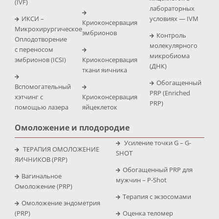
(IVF)
лабораторных
ИКСИ –
условиях — IVM
Криоконсервация
Микрохирургическое
эмбрионов
Контроль
Оплодотворение
молекулярного
с переносом
микробиома
эмбрионов (ICSI)
Криоконсервация
(ДНК)
ткани яичника
Обогащенный
Вспомогательный
PRP (Enriched
хэтчинг с
Криоконсервация
PRP)
помощью лазера
яйцеклеток
Омоложение и плодородие
Усиление точки G – G-
ТЕРАПИЯ ОМОЛОЖЕНИЕ
SHOT
ЯИЧНИКОВ (PRP)
Обогащенный PRP для
Вагинальное
мужчин – P-Shot
Омоложение (PRP)
Терапия с экзосомами
Омоложение эндометрия
(PRP)
Оценка теломер