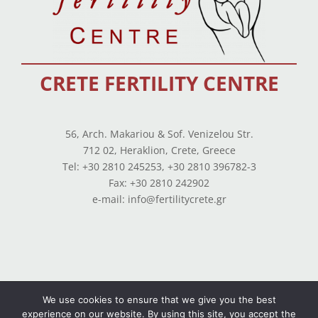
CRETE FERTILITY CENTRE
56, Arch. Makariou & Sof. Venizelou Str.
712 02, Heraklion, Crete, Greece
Tel: +30 2810 245253, +30 2810 396782-3
Fax: +30 2810 242902
e-mail: info@fertilitycrete.gr
Terms of use
—
Privacy Policy
—
Balance Sheets
We use cookies to ensure that we give you the best
experience on our website. By using this site, you accept the