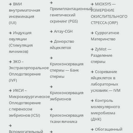
ВМИ
MiOXSYS —
Преимплантационный
внутриматочная
ИЗМЕРЕНИЕ
генетический
инсеминация
ОКИСЛИТЕЛЬНОГО
скрининг (PGS)
(IUI)
СТРЕССА (ΟRP)
Array-CGH
Индукция
Суррогатное
овуляции
Материнство
Донорство
(Стимуляция
яйцеклеток
ZyMot —
яичников)
Pазделение
ЭКО –
спермы
Криоконсервация
Экстракорпоральное
спермы — Банк
Созревание
Оплодотворение
спермы
яйцеклеток в
(IVF)
лабораторных
ИКСИ –
условиях — IVM
Криоконсервация
Микрохирургическое
эмбрионов
Контроль
Оплодотворение
молекулярного
с переносом
микробиома
эмбрионов (ICSI)
Криоконсервация
(ДНК)
ткани яичника
Обогащенный
Вспомогательный