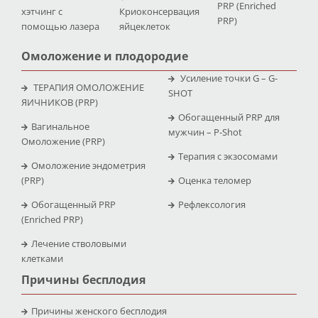
PRP (Enriched
хэтчинг с
Криоконсервация
PRP)
помощью лазера
яйцеклеток
Омоложение и плодородие
Усиление точки G – G-
ТЕРАПИЯ ОМОЛОЖЕНИЕ
SHOT
ЯИЧНИКОВ (PRP)
Обогащенный PRP для
Вагинальное
мужчин – P-Shot
Омоложение (PRP)
Терапия с экзосомами
Омоложение эндометрия
(PRP)
Оценка теломер
Обогащенный PRP
Рефлексология
(Enriched PRP)
Лечение стволовыми
клетками
Причины бесплодия
Причины женского бесплодия