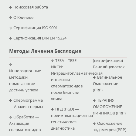
Поисковая работа
O Клинике
Сертификация ISO 9001
Сертификация DIN EN 15224
Методы Лечения Бесплодия
TESA – TESE
(витрификация) –
ИКСИ:
Банк яйцеклеток
Инновационные
Интрацитоплазматическая
методики,
Вагинальное
инъекция
помогающие
Омоложение
сперматозоидов
достичь успеха
(PRP)
после биопсии
яичка
Спермограмма
ТЕРАПИЯ
— Анализ спермы
ОМОЛОЖЕНИЕ
ПГД (PGD) —
ЯИЧНИКОВ (PRP)
преимплантационная
Обработка —
генетическая
Активация
Омоложение
диагностика
сперматозоидов
эндометрия (PRP)