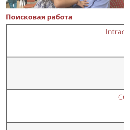
Поисковая работа
Intraov
CO