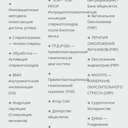
ИКСИ:
Банк яйцеклеток
Инновационные
Интрацитоплазматическая
методики,
Вагинальное
инъекция
помогающие
Омоложение
сперматозоидов
достичь успеха
(PRP)
после биопсии
яичка
Спермограмма
ТЕРАПИЯ
— Анализ спермы
ОМОЛОЖЕНИЕ
ПГД (PGD) —
ЯИЧНИКОВ (PRP)
преимплантационная
Обработка —
генетическая
Активация
Омоложение
диагностика
сперматозоидов
эндометрия (PRP)
ВМИ
MiOXSYS —
Преимплантационный
внутриматочная
ИЗМЕРЕНИЕ
генетический
инсеминация
ОКИСЛИТЕЛЬНОГО
скрининг (PGS)
(IUI)
СТРЕССА (ΟRP)
Array-CGH
Индукция
Суррогатное
овуляции
Материнство
Донорство
(Стимуляция
яйцеклеток
ZyMot —
яичников)
Pазделение