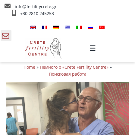
Skip
info@fertilitycrete.gr
to
+30 2810 245253
content
Главная
О нас
gle
☰
ding
Методы Лечения Бесплодия
Home
»
Немного о «Crete Fertility Centre»
»
a
Омоложение и плодородие
Поисковая работа
Внутривенное лечение
Инфо
Контакты