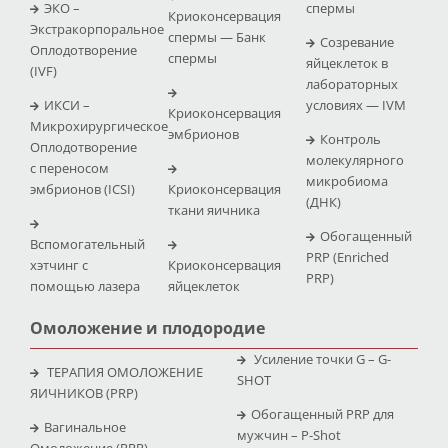
ЭКО –
спермы
Криоконсервация
Экстракорпоральное
спермы — Банк
Созревание
Оплодотворение
спермы
яйцеклеток в
(IVF)
лабораторных
ИКСИ –
условиях — IVM
Криоконсервация
Микрохирургическое
эмбрионов
Контроль
Оплодотворение
молекулярного
с переносом
микробиома
эмбрионов (ICSI)
Криоконсервация
(ДНК)
ткани яичника
Обогащенный
Вспомогательный
PRP (Enriched
хэтчинг с
Криоконсервация
PRP)
помощью лазера
яйцеклеток
Омоложение и плодородие
Усиление точки G – G-
ТЕРАПИЯ ОМОЛОЖЕНИЕ
SHOT
ЯИЧНИКОВ (PRP)
Обогащенный PRP для
Вагинальное
мужчин – P-Shot
Омоложение (PRP)