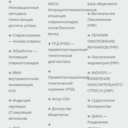
ИКСИ:
Банк яйцеклеток
Инновационные
Интрацитоплазматическая
методики,
Вагинальное
инъекция
помогающие
Омоложение
сперматозоидов
достичь успеха
(PRP)
после биопсии
яичка
Спермограмма
ТЕРАПИЯ
— Анализ спермы
ОМОЛОЖЕНИЕ
ПГД (PGD) —
ЯИЧНИКОВ (PRP)
преимплантационная
Обработка —
генетическая
Активация
Омоложение
диагностика
сперматозоидов
эндометрия (PRP)
ВМИ
MiOXSYS —
Преимплантационный
внутриматочная
ИЗМЕРЕНИЕ
генетический
инсеминация
ОКИСЛИТЕЛЬНОГО
скрининг (PGS)
(IUI)
СТРЕССА (ΟRP)
Array-CGH
Индукция
Суррогатное
овуляции
Материнство
Донорство
(Стимуляция
яйцеклеток
ZyMot —
яичников)
Pазделение
ЭКО –
спермы