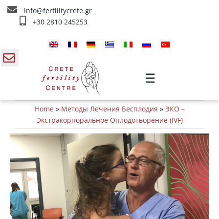
Skip
info@fertilitycrete.gr
to
+30 2810 245253
content
Главная
О нас
gle
☰
ding
Методы Лечения Бесплодия
Home
»
Методы Лечения Бесплодия
»
ЭКО –
a
Омоложение и плодородие
Экстракорпоральное Оплодотворение (IVF)
Внутривенное лечение
Инфо
Контакты