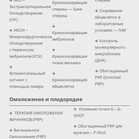
Криоконсервация
Экстракорпоральное
спермы — Банк
Созревание
Оплодотворение
спермы
яйцеклеток в
(IVF)
лабораторных
ИКСИ –
условиях — IVM
Криоконсервация
Микрохирургическое
эмбрионов
Контроль
Оплодотворение
молекулярного
с переносом
микробиома
эмбрионов (ICSI)
Криоконсервация
(ДНК)
ткани яичника
Обогащенный
Вспомогательный
PRP (Enriched
хэтчинг с
Криоконсервация
PRP)
помощью лазера
яйцеклеток
Омоложение и плодородие
Усиление точки G – G-
ТЕРАПИЯ ОМОЛОЖЕНИЕ
SHOT
ЯИЧНИКОВ (PRP)
Обогащенный PRP для
Вагинальное
мужчин – P-Shot
Омоложение (PRP)