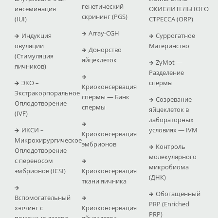
генетический
инсеминация
ОКИСЛИТЕЛЬНОГО
скрининг (PGS)
(IUI)
СТРЕССА (ΟRP)
Array-CGH
Индукция
Суррогатное
овуляции
Материнство
Донорство
(Стимуляция
яйцеклеток
ZyMot —
яичников)
Pазделение
ЭКО –
спермы
Криоконсервация
Экстракорпоральное
спермы — Банк
Созревание
Оплодотворение
спермы
яйцеклеток в
(IVF)
лабораторных
ИКСИ –
условиях — IVM
Криоконсервация
Микрохирургическое
эмбрионов
Контроль
Оплодотворение
молекулярного
с переносом
микробиома
эмбрионов (ICSI)
Криоконсервация
(ДНК)
ткани яичника
Обогащенный
Вспомогательный
PRP (Enriched
хэтчинг с
Криоконсервация
PRP)
помощью лазера
яйцеклеток