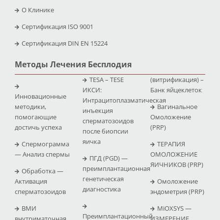
O Клинике
Сертификация ISO 9001
Сертификация DIN EN 15224
Методы Лечения Бесплодия
TESA – TESE
(витрификация) –
ИКСИ:
Банк яйцеклеток
Инновационные
Интрацитоплазматическая
методики,
Вагинальное
инъекция
помогающие
Омоложение
сперматозоидов
достичь успеха
(PRP)
после биопсии
яичка
Спермограмма
ТЕРАПИЯ
— Анализ спермы
ОМОЛОЖЕНИЕ
ПГД (PGD) —
ЯИЧНИКОВ (PRP)
преимплантационная
Обработка —
генетическая
Активация
Омоложение
диагностика
сперматозоидов
эндометрия (PRP)
ВМИ
MiOXSYS —
Преимплантационный
внутриматочная
ИЗМЕРЕНИЕ