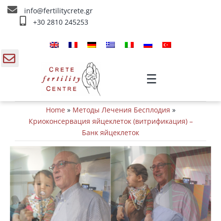
Skip
info@fertilitycrete.gr
to
+30 2810 245253
content
Главная
О нас
gle
☰
ding
Методы Лечения Бесплодия
Home
»
Методы Лечения Бесплодия
»
a
Омоложение и плодородие
Криоконсервация яйцеклеток (витрификация) –
Банк яйцеклеток
Внутривенное лечение
Инфо
Контакты